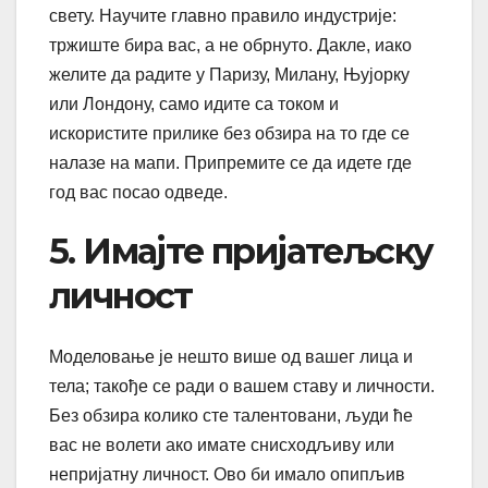
свету. Научите главно правило индустрије:
тржиште бира вас, а не обрнуто. Дакле, иако
желите да радите у Паризу, Милану, Њујорку
или Лондону, само идите са током и
искористите прилике без обзира на то где се
налазе на мапи. Припремите се да идете где
год вас посао одведе.
5. Имајте пријатељску
личност
Моделовање је нешто више од вашег лица и
тела; такође се ради о вашем ставу и личности.
Без обзира колико сте талентовани, људи ће
вас не волети ако имате снисходљиву или
непријатну личност. Ово би имало опипљив