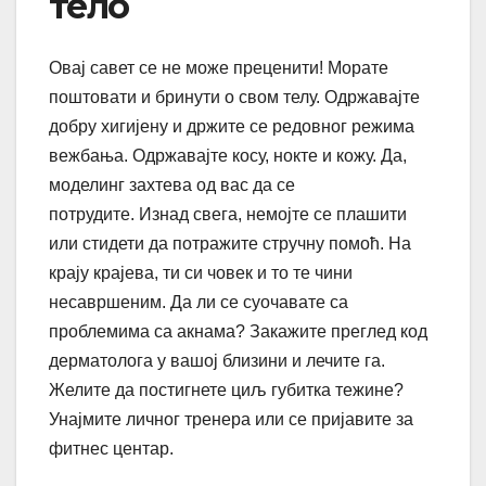
тело
Овај савет се не може преценити! Морате
поштовати и бринути о свом телу. Одржавајте
добру хигијену и држите се редовног режима
вежбања. Одржавајте косу, нокте и кожу. Да,
моделинг захтева од вас да се
потрудите. Изнад свега, немојте се плашити
или стидети да потражите стручну помоћ. На
крају крајева, ти си човек и то те чини
несавршеним. Да ли се суочавате са
проблемима са акнама? Закажите преглед код
дерматолога у вашој близини и лечите га.
Желите да постигнете циљ губитка тежине?
Унајмите личног тренера или се пријавите за
фитнес центар.