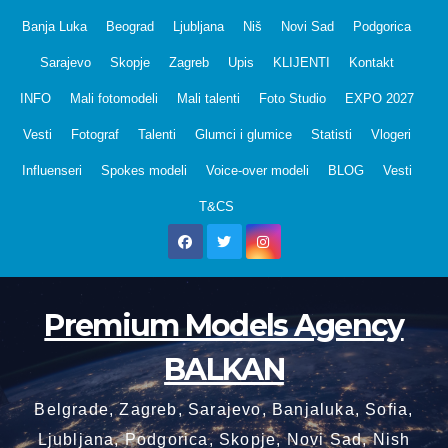
Skip
Banja Luka
Beograd
Ljubljana
Niš
Novi Sad
Podgorica
to
Sarajevo
Skopje
Zagreb
Upis
KLIJENTI
Kontakt
content
INFO
Mali fotomodeli
Mali talenti
Foto Studio
EXPO 2027
Vesti
Fotograf
Talenti
Glumci i glumice
Statisti
Vlogeri
Influenseri
Spokes modeli
Voice-over modeli
BLOG
Vesti
T&CS
Premium Models Agency
BALKAN
Belgrade, Zagreb, Sarajevo, Banjaluka, Sofia,
Ljubljana, Podgorica, Skopje, Novi Sad, Nish