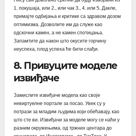
1. покушаја, или 2., или чак 3., 4. или 5. Дакле,
примајте одбијања и критике са здравом дозом
оптимизма. Дозволите им да служе као
одскочни камен, а не камен спотицања.
Запамтите да након што окусите горчину
неуспеха, плод успеха ће бити слађи.
8. Привуците моделе
извиђаче
Замислите извиђаче модела као своје
невиртуелне портале за посао. Увек су у
потрази за младим људима који обећавају, као
што сте ви. Извиђачи за моделе могу се наћи у
разним окружењима, од тржних центара до