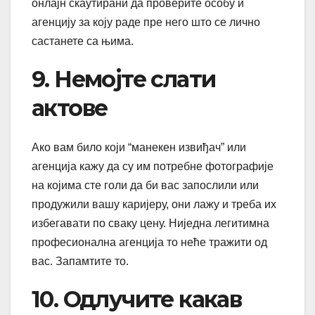
онлајн скаутирани да проверите особу и
агенцију за коју раде пре него што се лично
састанете са њима.
9. Немојте слати
актове
Ако вам било који “манекен извиђач” или
агенција кажу да су им потребне фотографије
на којима сте голи да би вас запослили или
продужили вашу каријеру, они лажу и треба их
избегавати по сваку цену. Ниједна легитимна
професионална агенција то неће тражити од
вас. Запамтите то.
10. Одлучите какав