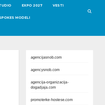
TUDIO
EXPO 2027
VESTI
SPOKES MODELI
agencijasnob.com
agencysnob.com
agencija-organizacija-
dogadjaja.com
promoterke-hostese.com