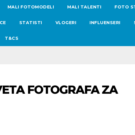
MALI FOTOMODELI
MALI TALENTI
FOTO S
ICE
STATISTI
VLOGERI
INFLUENSERI
T&CS
VETA FOTOGRAFA ZA