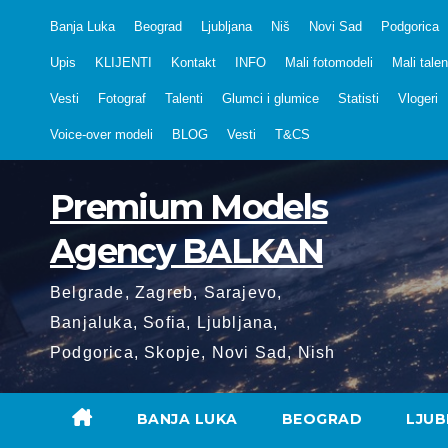
Skip
Banja Luka
Beograd
Ljubljana
Niš
Novi Sad
Podgorica
to
Upis
KLIJENTI
Kontakt
INFO
Mali fotomodeli
Mali talen
content
Vesti
Fotograf
Talenti
Glumci i glumice
Statisti
Vlogeri
Voice-over modeli
BLOG
Vesti
T&CS
Premium Models
Agency BALKAN
Belgrade, Zagreb, Sarajevo,
Banjaluka, Sofia, Ljubljana,
Podgorica, Skopje, Novi Sad, Nish
BANJA LUKA
BEOGRAD
LJUB