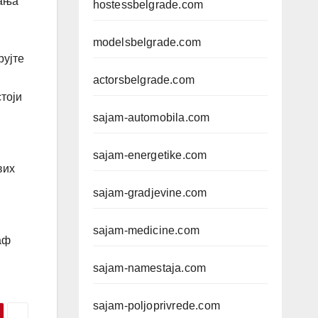
тања
hostessbelgrade.com
modelsbelgrade.com
рујте
actorsbelgrade.com
тоји
sajam-automobila.com
sajam-energetike.com
вих
sajam-gradjevine.com
sajam-medicine.com
аф
sajam-namestaja.com
sajam-poljoprivrede.com