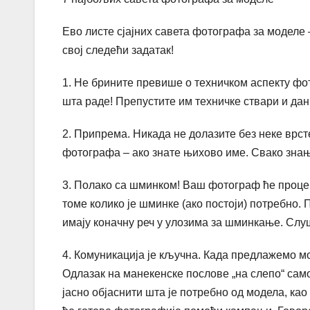
Ево листе сјајних савета фотографа за моделе – 
свој следећи задатак!
1. Не брините превише о техничком аспекту фо
шта раде! Препустите им техничке ствари и дан 
2. Припрема. Никада не долазите без неке врст
фотографа – ако знате њихово име. Свако знањ
3. Полако са шминком! Ваш фотограф ће процен
томе колико је шминке (ако постоји) потребно. 
имају коначну реч у улозима за шминкање. Слуш
4. Комуникација је кључна. Када предлажемо м
Одлазак на манекенске послове „на слепо“ само
јасно објаснити шта је потребно од модела, као