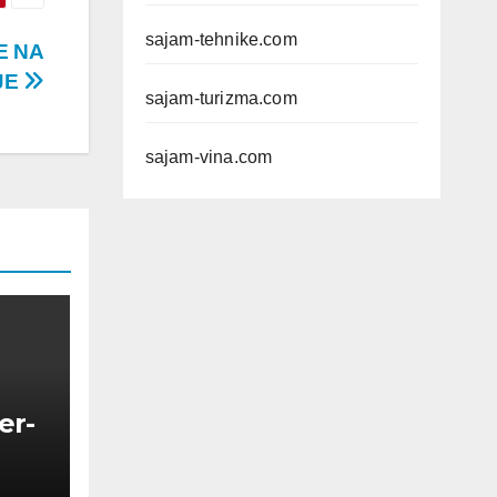
sajam-tehnike.com
E NA
JE
sajam-turizma.com
sajam-vina.com
er-