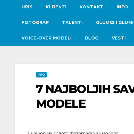
UPIS
KLIJENTI
KONTAKT
INFO
FOTOGRAF
TALENTI
GLUMCI I GLUM
VOICE-OVER MODELI
BLOG
VESTI
INFO
7 NAJBOLJIH SA
MODELE
7 најбољих савета фотографа за моделе