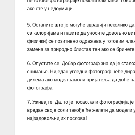
ће готове фотографије помоћи кампањи. Говор
ако сте у недоумици.
5. Останите што је могуће здравији неколико д
са калоријама и пазите да уносите довољно вит
физички) се позитивно одражава у готовим чла
замена за природно блистав тен ако се бринет
6. Опустите се. Добар фотограф зна да је ста
снимање. Ниједан угледни фотограф неће дират
дилема ако модел замоли пријатеља да дође на
фотографа!
7. Уживајте! Да, то је посао, али фотографија 
вредан своје соли такође ће желети да модели 
најзадовољнијих послова!