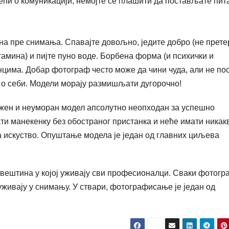
ећи о комуникацији, немојте се плашити да постављате пи
ана пре снимања. Спавајте довољно, једите добро (не прете
амина) и пијте пуно воде. Борбена форма (и психички и
нцима. Добар фотограф често може да чини чуда, али не пос
е о себи. Модели морају размишљати дугорочно!
ложен и неуморан модел апсолутно неопходан за успешно
и манекенку без обостраног пристанка и неће имати никак
 искуство. Опуштање модела је један од главних циљева
је вештина у којој уживају сви професионалци. Сваки фотогр
уживају у снимању. У ствари, фотографисање је један од