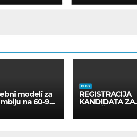
CAJNE OSOBE
BLOG
ebni modeli za
REGISTRACIJA
mbiju na 60-90
KANDIDATA ZA
a
ANGAŽMAN NA
INOSTRANIM
PAVILJONIMA