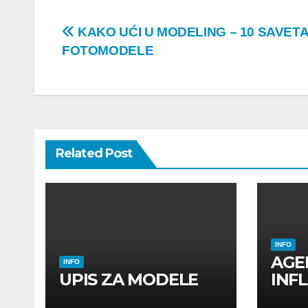
Post
KAKO UĆI U MODELING – 10 SAVETA
FOTOMODELE
navigation
Related Post
INFO
AGE
INFO
UPIS ZA MODELE
INF
INF