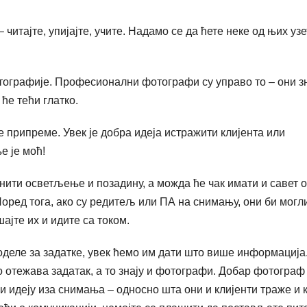
читајте, упијајте, учите. Надамо се да ћете неке од њих узе
тографије. Професионални фотографи су управо то – они з
ће тећи глатко.
е припреме. Увек је добра идеја истражити клијента или
е је моћ!
ити осветљење и позадину, а можда ће чак имати и савет о
Поред тога, ако су редитељ или ПА на снимању, они би могл
ајте их и идите са током.
оделе за задатке, увек ћемо им дати што више информација
 отежава задатак, а то знају и фотографи. Добар фотограф
 и идеју иза снимања – односно шта они и клијенти траже и 