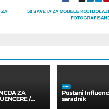
 ZA
50 SAVETA ZA MODELE KOJI DOLAZ
FOTOGRAFISAN
INFO
NCIJA ZA
Postani Influenc
LUENCERE /
saradnik
LUENSERE /