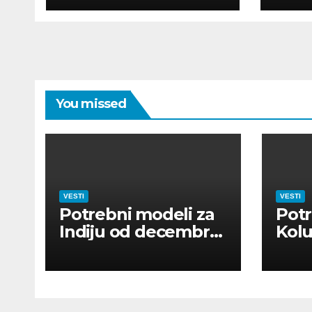
UTI
You missed
VESTI
VESTI
Potrebni modeli za
Potr
Indiju od decembra
Kolu
2026
dan