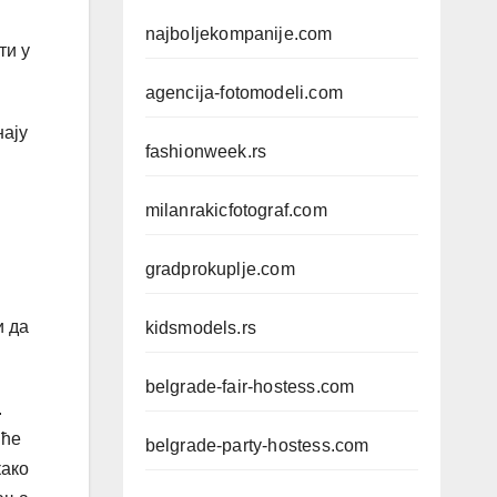
najboljekompanije.com
ти у
agencija-fotomodeli.com
нају
fashionweek.rs
milanrakicfotograf.com
gradprokuplje.com
и да
kidsmodels.rs
belgrade-fair-hostess.com
.
 ће
belgrade-party-hostess.com
како