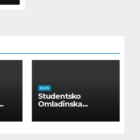
BLOG
Studentsko
Omladinska
Zadruga “Najbolje
Kompanije“