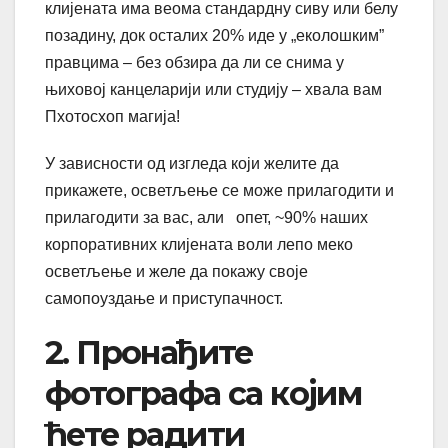
клијената има веома стандардну сиву или белу
позадину, док осталих 20% иде у „еколошким”
правцима – без обзира да ли се снима у
њиховој канцеларији или студију – хвала вам
Пхотосхоп магија!
У зависности од изгледа који желите да
прикажете, осветљење се може прилагодити и
прилагодити за вас, али опет, ~90% наших
корпоративних клијената воли лепо меко
осветљење и желе да покажу своје
самопоуздање и приступачност.
2. Пронађите
фотографа са којим
ћете радити