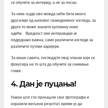
се обучете за интервју, а не за посао.
За неке људе ово можда неће бити много
другачије од њиховог свакодневног изгледа, за
друге то може значити куповину нове
одеће. Вредност ове интеракције је
подједнако важна, само различити изгледи за
различите путеве каријере.
За више савета, погледајте овај чланак који се
фокусира на то шта да обучете за снимање
главе .
4. Дан је пуцања!
Након што сте пронашли свог фотографа и
изразили жељени резултат, време је да