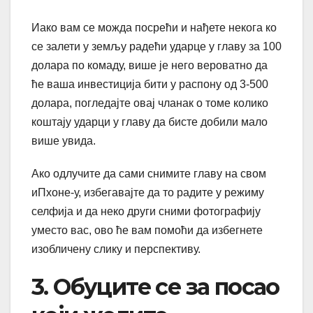
Иако вам се можда посрећи и нађете некога ко
се залети у земљу радећи ударце у главу за 100
долара по комаду, више је него вероватно да
ће ваша инвестиција бити у распону од 3-500
долара, погледајте овај чланак о томе колико
коштају ударци у главу да бисте добили мало
више увида.
Ако одлучите да сами снимите главу на свом
иПхоне-у, избегавајте да то радите у режиму
селфија и да неко други сними фотографију
уместо вас, ово ће вам помоћи да избегнете
изобличену слику и перспективу.
3. Обуците се за посао