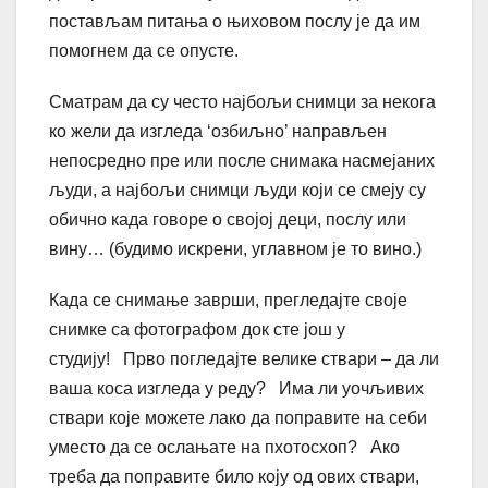
постављам питања о њиховом послу је да им
помогнем да се опусте.
Сматрам да су често најбољи снимци за некога
ко жели да изгледа ‘озбиљно’ направљен
непосредно пре или после снимака насмејаних
људи, а најбољи снимци људи који се смеју су
обично када говоре о својој деци, послу или
вину… (будимо искрени, углавном је то вино.)
Када се снимање заврши, прегледајте своје
снимке са фотографом док сте још у
студију! Прво погледајте велике ствари – да ли
ваша коса изгледа у реду? Има ли уочљивих
ствари које можете лако да поправите на себи
уместо да се ослањате на пхотосхоп? Ако
треба да поправите било коју од ових ствари,