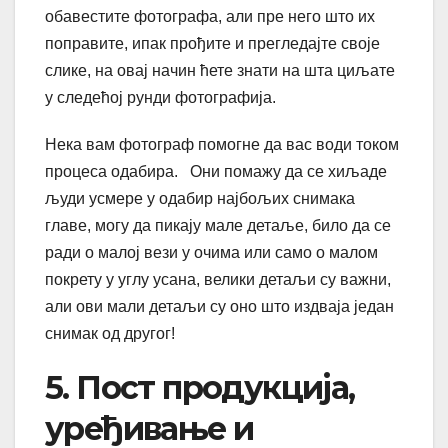
обавестите фотографа, али пре него што их
поправите, ипак прођите и прегледајте своје
слике, на овај начин ћете знати на шта циљате
у следећој рунди фотографија.
Нека вам фотограф помогне да вас води током
процеса одабира. Они помажу да се хиљаде
људи усмере у одабир најбољих снимака
главе, могу да пикају мале детаље, било да се
ради о малој вези у очима или само о малом
покрету у углу усана, велики детаљи су важни,
али ови мали детаљи су оно што издваја један
снимак од другог!
5. Пост продукција,
уређивање и