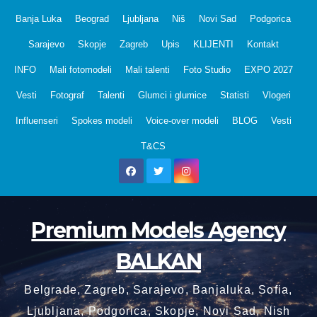
Skip
Banja Luka
Beograd
Ljubljana
Niš
Novi Sad
Podgorica
to
Sarajevo
Skopje
Zagreb
Upis
KLIJENTI
Kontakt
content
INFO
Mali fotomodeli
Mali talenti
Foto Studio
EXPO 2027
Vesti
Fotograf
Talenti
Glumci i glumice
Statisti
Vlogeri
Influenseri
Spokes modeli
Voice-over modeli
BLOG
Vesti
T&CS
Premium Models Agency
BALKAN
Belgrade, Zagreb, Sarajevo, Banjaluka, Sofia,
Ljubljana, Podgorica, Skopje, Novi Sad, Nish