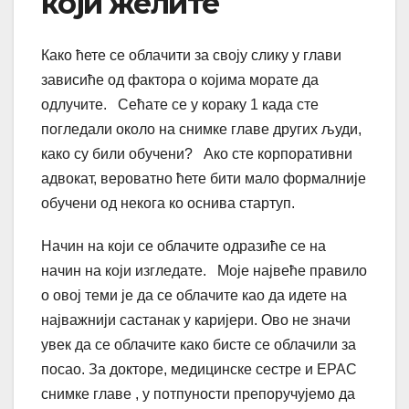
који желите
Како ћете се облачити за своју слику у глави
зависиће од фактора о којима морате да
одлучите. Сећате се у кораку 1 када сте
погледали около на снимке главе других људи,
како су били обучени? Ако сте корпоративни
адвокат, вероватно ћете бити мало формалније
обучени од некога ко оснива стартуп.
Начин на који се облачите одразиће се на
начин на који изгледате. Моје највеће правило
о овој теми је да се облачите као да идете на
најважнији састанак у каријери. Ово не значи
увек да се облачите како бисте се облачили за
посао. За докторе, медицинске сестре и ЕРАС
снимке главе , у потпуности препоручујемо да