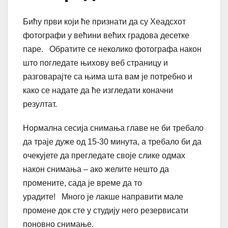
Бићу први који ће признати да су Хеадсхот
фотографи у већини већих градова десетке
паре. Обратите се неколико фотографа након
што погледате њихову веб страницу и
разговарајте са њима шта вам је потребно и
како се надате да ће изгледати коначни
резултат.
Нормална сесија снимања главе не би требало
да траје дуже од 15-30 минута, а требало би да
очекујете да прегледате своје слике одмах
након снимања – ако желите нешто да
промените, сада је време да то
урадите! Много је лакше направити мале
промене док сте у студију него резервисати
поновно снимање.