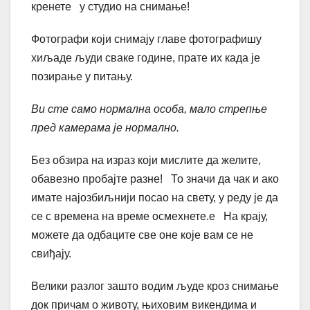
кренете у студио на снимање!
Фотографи који снимају главе фотографишу
хиљаде људи сваке године, прате их када је
позирање у питању.
Ви сте само нормална особа, мало стрепње
пред камерама је нормално.
Без обзира на израз који мислите да желите,
обавезно пробајте разне! То значи да чак и ако
имате најозбиљнији посао на свету, у реду је да
се с времена на време осмехнете.е На крају,
можете да одбаците све оне које вам се не
свиђају.
Велики разлог зашто водим људе кроз снимање
док причам о животу, њиховим викендима и