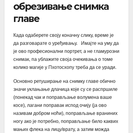
обрезивање снимка
главе
Када одаберете своју коначну слику, време је
да разговарате о уређивању. Имајте на уму да
је ово професионални портрет, а не гламурозни
снимак, па ублажите своја очекивања о томе
колико магије у Пхотосхопу треба да се уради.
Основно ретуширање на снимку главе обично
значи уклањање длачица које су се распршиле
(понекад чак и поправљање волумена ваше
косе), лагани поправак испод очију (ја ово
називам добром ноћи), поправљање враниних
ногу ако је потребно, поправљање било каквих
мањих флека на лицу/врату, а затим можда