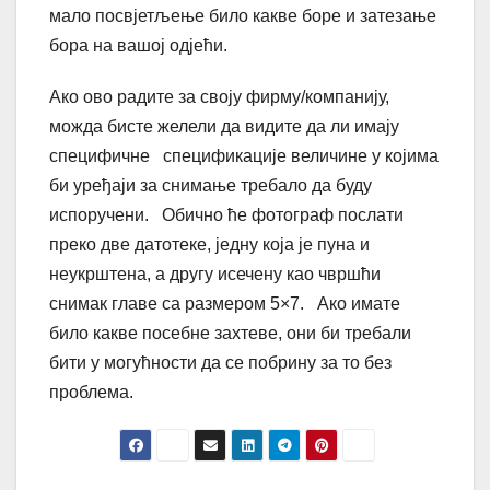
мало посвјетљење било какве боре и затезање
бора на вашој одјећи.
Ако ово радите за своју фирму/компанију,
можда бисте желели да видите да ли имају
специфичне спецификације величине у којима
би уређаји за снимање требало да буду
испоручени. Обично ће фотограф послати
преко две датотеке, једну која је пуна и
неукрштена, а другу исечену као чвршћи
снимак главе са размером 5×7. Ако имате
било какве посебне захтеве, они би требали
бити у могућности да се побрину за то без
проблема.