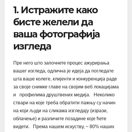
1. Истражите како
бисте желели да
ваша фотографија
изгледа
Пре него што започнете процес ажурирања
вашег изгледа, одлична је идеја да погледате
шта ваше колеге, клијенти и конкуренција раде
за своје снимке главе на својим веб локацијама
и профилима друштвених медија. Неколико
ствари на које треба обратити пажњу су начин
на који људи на сликама изгледају (изрази,
облачење) и различите позадине које ћете
видети. Према нашем искуству, ~ 80% наших