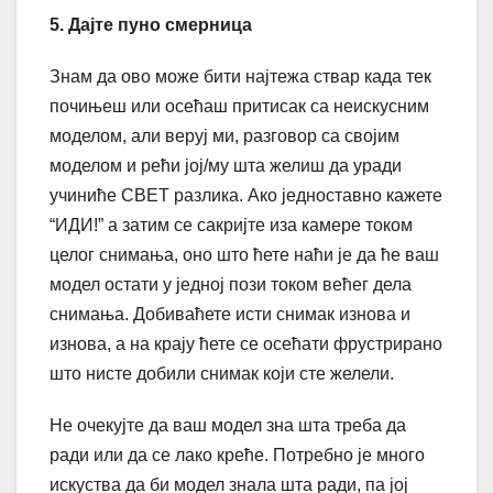
5. Дајте пуно смерница
Знам да ово може бити најтежа ствар када тек
почињеш или осећаш притисак са неискусним
моделом, али веруј ми, разговор са својим
моделом и рећи јој/му шта желиш да уради
учиниће СВЕТ разлика. Ако једноставно кажете
“ИДИ!” а затим се сакријте иза камере током
целог снимања, оно што ћете наћи је да ће ваш
модел остати у једној пози током већег дела
снимања. Добиваћете исти снимак изнова и
изнова, а на крају ћете се осећати фрустрирано
што нисте добили снимак који сте желели.
Не очекујте да ваш модел зна шта треба да
ради или да се лако креће. Потребно је много
искуства да би модел знала шта ради, па јој