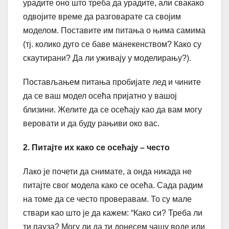
урадите оно што треба да урадите, али свакако
одвојите време да разговарате са својим
моделом. Поставите им питања о њима самима
(тј. колико дуго се баве манекенством? Како су
скаутирани? Да ли уживају у моделирању?).
Постављањем питања пробијате лед и чините
да се ваш модел осећа пријатно у вашој
близини. Желите да се осећају као да вам могу
веровати и да буду рањиви око вас.
2. Питајте их како се осећају – често
Лако је почети да снимате, а онда никада не
питајте свог модела како се осећа. Сада радим
на томе да се често проверавам. То су мале
ствари као што је да кажем: “Како си? Треба ли
ти пауза? Могу ли да ти донесем чашу воде или