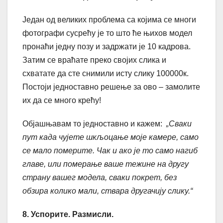
Један од великих проблема са којима се многи
фотографи сусрећу је то што ће њихов модел
пронаћи једну позу и задржати је 10 кадрова.
Затим се враћате преко својих слика и
схватате да сте снимили исту слику 100000к.
Постоји једноставно решење за ово – замолите
их да се много крећу!
Објашњавам то једноставно и кажем:
„Сваки
пут када чујете шкљоцање моје камере, само
се мало померите. Чак и ако је то само нагиб
главе, или померање ваше тежине на другу
страну вашег модела, сваки покрет, без
обзира колико мали, ствара другачију слику.“
8. Успорите. Размисли.