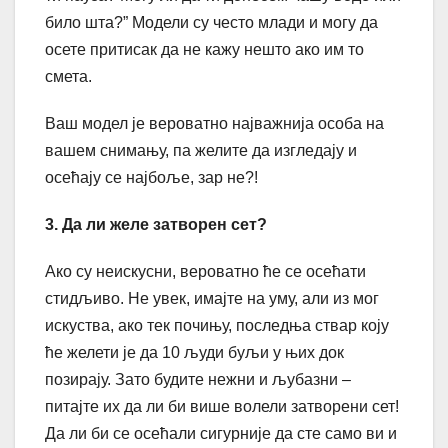
било шта?” Модели су често млади и могу да
осете притисак да не кажу нешто ако им то
смета.
Ваш модел је вероватно најважнија особа на
вашем снимању, па желите да изгледају и
осећају се најбоље, зар не?!
3. Да ли желе затворен сет?
Ако су неискусни, вероватно ће се осећати
стидљиво. Не увек, имајте на уму, али из мог
искуства, ако тек почињу, последња ствар коју
ће желети је да 10 људи буљи у њих док
позирају. Зато будите нежни и љубазни –
питајте их да ли би више волели затворени сет!
Да ли би се осећали сигурније да сте само ви и