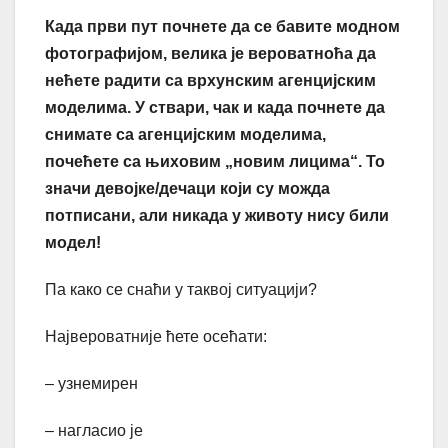
Када први пут почнете да се бавите модном
фотографијом, велика је вероватноћа да
нећете радити са врхунским агенцијским
моделима. У ствари, чак и када почнете да
снимате са агенцијским моделима,
почећете са њиховим „новим лицима“. То
значи девојке/дечаци који су можда
потписани, али никада у животу нису били
модел!
Па како се снаћи у таквој ситуацији?
Највероватније ћете осећати:
– узнемирен
– нагласио је