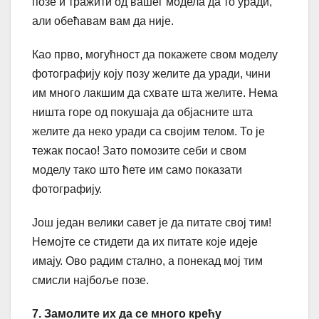
позе и тражити од вашег модела да то уради,
али обећавам вам да није.
Као прво, могућност да покажете свом моделу
фотографију коју позу желите да уради, чини
им много лакшим да схвате шта желите. Нема
ништа горе од покушаја да објасните шта
желите да неко уради са својим телом. То је
тежак посао! Зато помозите себи и свом
моделу тако што ћете им само показати
фотографију.
Још један велики савет је да питате свој тим!
Немојте се стидети да их питате које идеје
имају. Ово радим стално, а понекад мој тим
смисли најбоље позе.
7. Замолите их да се много крећу