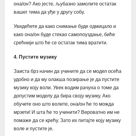
она/он? Ако јесте, љубазно замолите остатак
вашег тима да уђе у другу собу.
Увидећете да како снимање буде одмицало и
како она/он буде стекао самопоуздање, биће
срећнији што ће се остатак тима вратити.
4. Пустите музику
Заиста брз начин да учините да се модел осећа
удобно и да му олакша позирање је да пустите
музику коју воли. Увек водим рачуна о томе да
допустим моделу да бира своју музику. Ако
обучете оно што волите, она/он ће то можда
мрзети! И шта ће то учинити? Вероватно им не
помаже да се крећу. Зато их питајте коју музику
воле и пустите је.