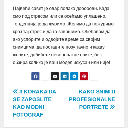
Највећи савет је овај: полако дооооовн. Када
смо под стресом или се осећамо уплашено,
тенденција је да журимо. Желимо да пожуримо
кроз тај стрес и да га завршимо. Обећавам да
ако успорите и одвојите време са својим
снимцима, да поставите позу тачно и какву
желите, добићете невероватне слике, без
обзира колико је ваш модел искусан или није!
Post
3 KORAKA DA
KAKO SNIMITI
SE ZAPOSLITE
PROFESIONALNE
navigation
KAO MODNI
PORTRETE
FOTOGRAF