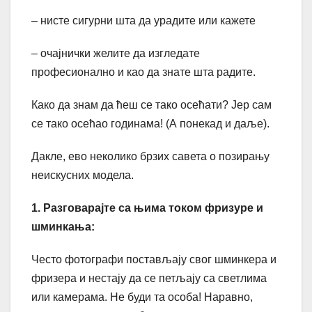
– нисте сигурни шта да урадите или кажете
– очајнички желите да изгледате
професионално и као да знате шта радите.
Како да знам да ћеш се тако осећати? Јер сам
се тако осећао годинама! (А понекад и даље).
Дакле, ево неколико брзих савета о позирању
неискусних модела.
1. Разговарајте са њима током фризуре и
шминкања:
Често фотографи постављају свог шминкера и
фризера и нестају да се петљају са светлима
или камерама. Не буди та особа! Наравно,