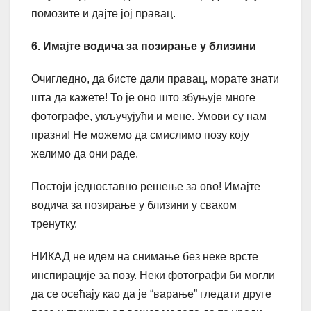
помозите и дајте јој правац.
6. Имајте водича за позирање у близини
Очигледно, да бисте дали правац, морате знати
шта да кажете! То је оно што збуњује многе
фотографе, укључујући и мене. Умови су нам
празни! Не можемо да смислимо позу коју
желимо да они раде.
Постоји једноставно решење за ово! Имајте
водича за позирање у близини у сваком
тренутку.
НИКАД не идем на снимање без неке врсте
инспирације за позу. Неки фотографи би могли
да се осећају као да је “варање” гледати друге