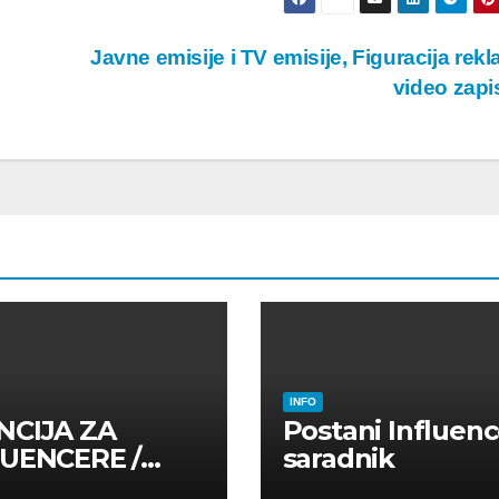
Javne emisije i TV emisije, Figuracija rekl
video zap
INFO
NCIJA ZA
Postani Influenc
LUENCERE /
saradnik
LUENSERE /