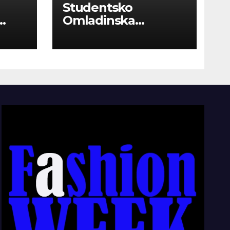
Studentsko
Omladinska
Zadruga “Najbolje
Kompanije“