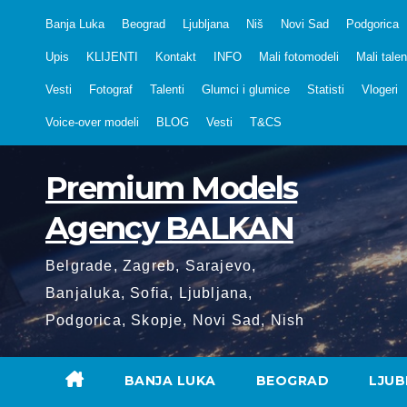
Skip
Banja Luka
Beograd
Ljubljana
Niš
Novi Sad
Podgorica
to
Upis
KLIJENTI
Kontakt
INFO
Mali fotomodeli
Mali talen
content
Vesti
Fotograf
Talenti
Glumci i glumice
Statisti
Vlogeri
Voice-over modeli
BLOG
Vesti
T&CS
Premium Models
Agency BALKAN
Belgrade, Zagreb, Sarajevo,
Banjaluka, Sofia, Ljubljana,
Podgorica, Skopje, Novi Sad, Nish
BANJA LUKA
BEOGRAD
LJUB