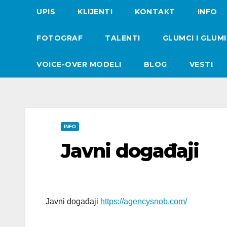
UPIS
KLIJENTI
KONTAKT
INFO
FOTOGRAF
TALENTI
GLUMCI I GLUM
VOICE-OVER MODELI
BLOG
VESTI
INFO
Javni događaji
Javni događaji
https://agencysnob.com/