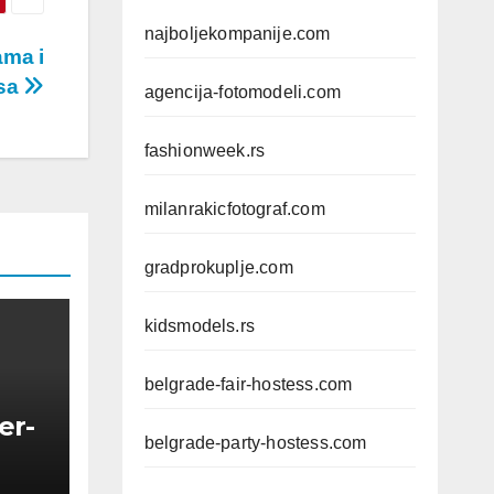
najboljekompanije.com
ama i
isa
agencija-fotomodeli.com
fashionweek.rs
milanrakicfotograf.com
gradprokuplje.com
kidsmodels.rs
belgrade-fair-hostess.com
er-
belgrade-party-hostess.com