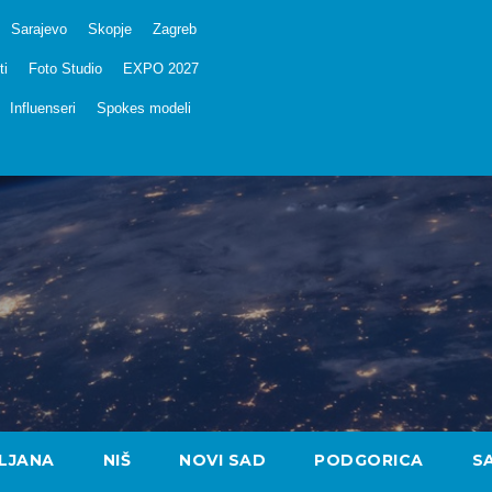
Sarajevo
Skopje
Zagreb
ti
Foto Studio
EXPO 2027
Influenseri
Spokes modeli
LJANA
NIŠ
NOVI SAD
PODGORICA
S