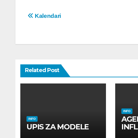
Post
Kalendari
navigation
Related Post
INFO
AGE
INFO
UPIS ZA MODELE
INF
INF