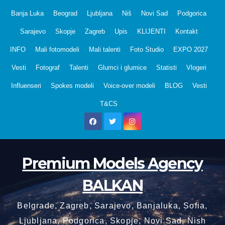
Skip
Banja Luka
Beograd
Ljubljana
Niš
Novi Sad
Podgorica
to
Sarajevo
Skopje
Zagreb
Upis
KLIJENTI
Kontakt
content
INFO
Mali fotomodeli
Mali talenti
Foto Studio
EXPO 2027
Vesti
Fotograf
Talenti
Glumci i glumice
Statisti
Vlogeri
Influenseri
Spokes modeli
Voice-over modeli
BLOG
Vesti
T&CS
Premium Models Agency
BALKAN
Belgrade, Zagreb, Sarajevo, Banjaluka, Sofia,
Ljubljana, Podgorica, Skopje, Novi Sad, Nish