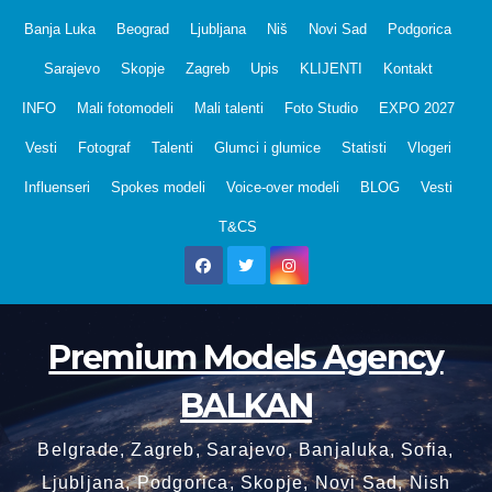
Skip
Banja Luka
Beograd
Ljubljana
Niš
Novi Sad
Podgorica
to
Sarajevo
Skopje
Zagreb
Upis
KLIJENTI
Kontakt
content
INFO
Mali fotomodeli
Mali talenti
Foto Studio
EXPO 2027
Vesti
Fotograf
Talenti
Glumci i glumice
Statisti
Vlogeri
Influenseri
Spokes modeli
Voice-over modeli
BLOG
Vesti
T&CS
Premium Models Agency
BALKAN
Belgrade, Zagreb, Sarajevo, Banjaluka, Sofia,
Ljubljana, Podgorica, Skopje, Novi Sad, Nish