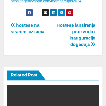
https://agencysnob.com/member/upis2024/
Post
hostese na
Hostese lansiranja
stranim jezicima
proizvoda i
navigation
inauguracije
događaja
Related Post