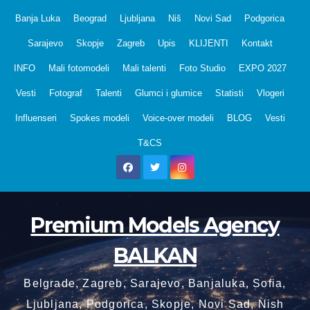
Skip
Banja Luka
Beograd
Ljubljana
Niš
Novi Sad
Podgorica
to
Sarajevo
Skopje
Zagreb
Upis
KLIJENTI
Kontakt
content
INFO
Mali fotomodeli
Mali talenti
Foto Studio
EXPO 2027
Vesti
Fotograf
Talenti
Glumci i glumice
Statisti
Vlogeri
Influenseri
Spokes modeli
Voice-over modeli
BLOG
Vesti
T&CS
Premium Models Agency
BALKAN
Belgrade, Zagreb, Sarajevo, Banjaluka, Sofia,
Ljubljana, Podgorica, Skopje, Novi Sad, Nish