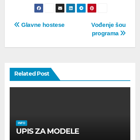
Post
Glavne hostese
Vođenje šou
programa
navigation
Related Post
INFO
UPIS ZA MODELE