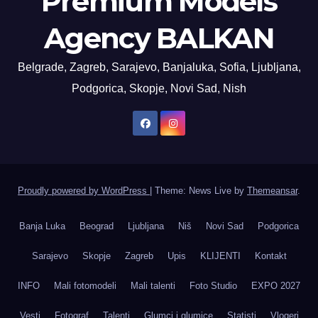
Premium Models
Agency BALKAN
Belgrade, Zagreb, Sarajevo, Banjaluka, Sofia, Ljubljana,
Podgorica, Skopje, Novi Sad, Nish
Proudly powered by WordPress
|
Theme: News Live by
Themeansar
.
Banja Luka
Beograd
Ljubljana
Niš
Novi Sad
Podgorica
Sarajevo
Skopje
Zagreb
Upis
KLIJENTI
Kontakt
INFO
Mali fotomodeli
Mali talenti
Foto Studio
EXPO 2027
Vesti
Fotograf
Talenti
Glumci i glumice
Statisti
Vlogeri