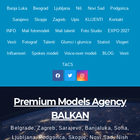
Skip
Banja Luka
Beograd
Ljubljana
Niš
Novi Sad
Podgorica
to
Sarajevo
Skopje
Zagreb
Upis
KLIJENTI
Kontakt
content
INFO
Mali fotomodeli
Mali talenti
Foto Studio
EXPO 2027
Vesti
Fotograf
Talenti
Glumci i glumice
Statisti
Vlogeri
Influenseri
Spokes modeli
Voice-over modeli
BLOG
Vesti
T&CS
Premium Models Agency
BALKAN
Belgrade, Zagreb, Sarajevo, Banjaluka, Sofia,
Ljubljana, Podgorica, Skopje, Novi Sad, Nish