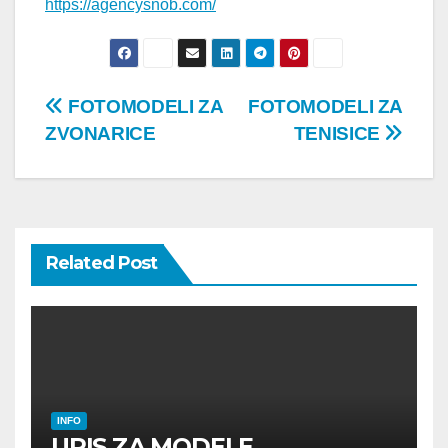
https://agencysnob.com/
Post
FOTOMODELI ZA
FOTOMODELI ZA
ZVONARICE
TENISICE
navigation
Related Post
INFO
UPIS ZA MODELE