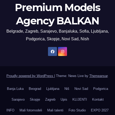
Premium Models
Agency BALKAN
Belgrade, Zagreb, Sarajevo, Banjaluka, Sofia, Ljubljana,
Podgorica, Skopje, Novi Sad, Nish
Proudly powered by WordPress
|
Theme: News Live by
Themeansar
.
Banja Luka
Beograd
Ljubljana
Niš
Novi Sad
Podgorica
Sarajevo
Skopje
Zagreb
Upis
KLIJENTI
Kontakt
INFO
Mali fotomodeli
Mali talenti
Foto Studio
EXPO 2027