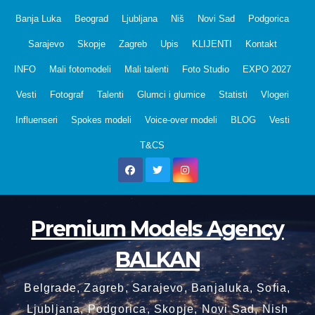
Skip
Banja Luka
Beograd
Ljubljana
Niš
Novi Sad
Podgorica
to
Sarajevo
Skopje
Zagreb
Upis
KLIJENTI
Kontakt
content
INFO
Mali fotomodeli
Mali talenti
Foto Studio
EXPO 2027
Vesti
Fotograf
Talenti
Glumci i glumice
Statisti
Vlogeri
Influenseri
Spokes modeli
Voice-over modeli
BLOG
Vesti
T&CS
Premium Models Agency
BALKAN
Belgrade, Zagreb, Sarajevo, Banjaluka, Sofia,
Ljubljana, Podgorica, Skopje, Novi Sad, Nish