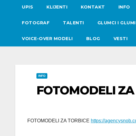
UPIS
KLIJENTI
KONTAKT
INFO
FOTOGRAF
TALENTI
GLUMCI I GLUM
VOICE-OVER MODELI
BLOG
VESTI
INFO
FOTOMODELI ZA
FOTOMODELI ZA TORBICE
https://agencysnob.c