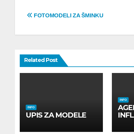
Post
FOTOMODELI ZA ŠMINKU
navigation
Related Post
INFO
AGE
INFO
UPIS ZA MODELE
INF
INF
UTI