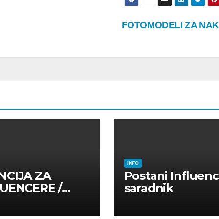
FOTOMODELI ZA NAK
INFO
NCIJA ZA
Postani Influenc
LUENCERE /
saradnik
LUENSERE /
CAJNE OSOBE