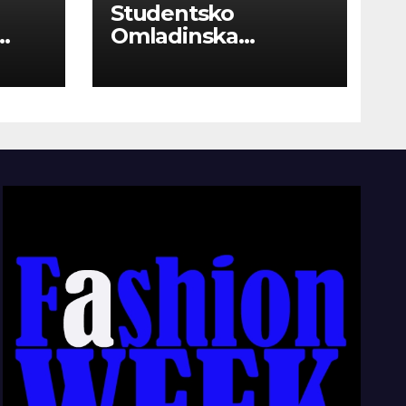
Studentsko
Omladinska
Zadruga “Najbolje
Kompanije“