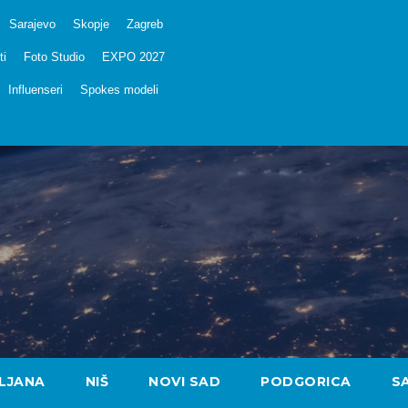
Sarajevo
Skopje
Zagreb
ti
Foto Studio
EXPO 2027
Influenseri
Spokes modeli
LJANA
NIŠ
NOVI SAD
PODGORICA
S