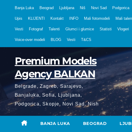
Skip
Banja Luka
Beograd
Ljubljana
Niš
Novi Sad
Podgorica
to
Upis
KLIJENTI
Kontakt
INFO
Mali fotomodeli
Mali talen
content
Vesti
Fotograf
Talenti
Glumci i glumice
Statisti
Vlogeri
Voice-over modeli
BLOG
Vesti
T&CS
Premium Models
Agency BALKAN
Belgrade, Zagreb, Sarajevo,
Banjaluka, Sofia, Ljubljana,
Podgorica, Skopje, Novi Sad, Nish
BANJA LUKA
BEOGRAD
LJUB