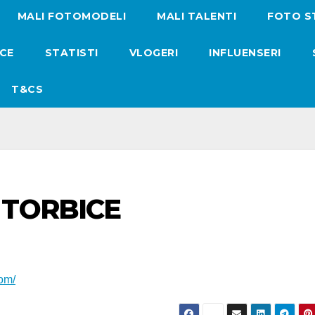
MALI FOTOMODELI
MALI TALENTI
FOTO S
ICE
STATISTI
VLOGERI
INFLUENSERI
T&CS
 TORBICE
om/