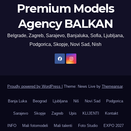
Premium Models
Agency BALKAN
Belgrade, Zagreb, Sarajevo, Banjaluka, Sofia, Ljubljana,
Podgorica, Skopje, Novi Sad, Nish
Proudly powered by WordPress
|
Theme: News Live by
Themeansar
.
Banja Luka
Beograd
Ljubljana
Niš
Novi Sad
Podgorica
Sarajevo
Skopje
Zagreb
Upis
KLIJENTI
Kontakt
INFO
Mali fotomodeli
Mali talenti
Foto Studio
EXPO 2027