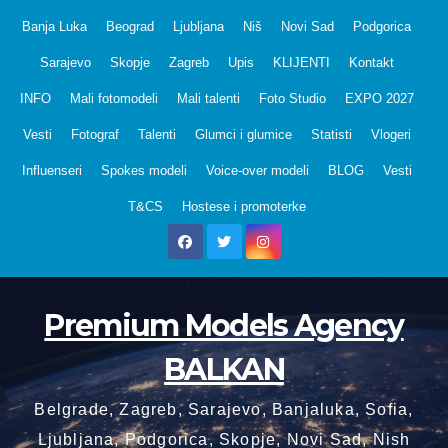
Skip
Banja Luka
Beograd
Ljubljana
Niš
Novi Sad
Podgorica
to
Sarajevo
Skopje
Zagreb
Upis
KLIJENTI
Kontakt
content
INFO
Mali fotomodeli
Mali talenti
Foto Studio
EXPO 2027
Vesti
Fotograf
Talenti
Glumci i glumice
Statisti
Vlogeri
Influenseri
Spokes modeli
Voice-over modeli
BLOG
Vesti
T&CS
Hostese i promoterke
Premium Models Agency
BALKAN
Belgrade, Zagreb, Sarajevo, Banjaluka, Sofia,
Ljubljana, Podgorica, Skopje, Novi Sad, Nish