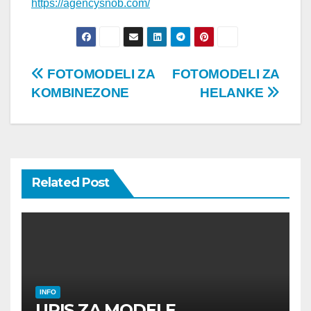
https://agencysnob.com/
Post
FOTOMODELI ZA
FOTOMODELI ZA
KOMBINEZONE
HELANKE
navigation
Related Post
INFO
UPIS ZA MODELE