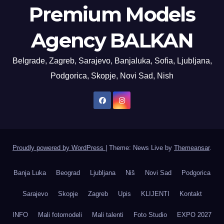
Premium Models
Agency BALKAN
Belgrade, Zagreb, Sarajevo, Banjaluka, Sofia, Ljubljana,
Podgorica, Skopje, Novi Sad, Nish
Proudly powered by WordPress
|
Theme: News Live by
Themeansar
.
Banja Luka
Beograd
Ljubljana
Niš
Novi Sad
Podgorica
Sarajevo
Skopje
Zagreb
Upis
KLIJENTI
Kontakt
INFO
Mali fotomodeli
Mali talenti
Foto Studio
EXPO 2027