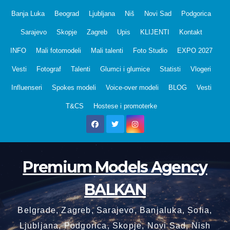
Skip
Banja Luka
Beograd
Ljubljana
Niš
Novi Sad
Podgorica
to
Sarajevo
Skopje
Zagreb
Upis
KLIJENTI
Kontakt
content
INFO
Mali fotomodeli
Mali talenti
Foto Studio
EXPO 2027
Vesti
Fotograf
Talenti
Glumci i glumice
Statisti
Vlogeri
Influenseri
Spokes modeli
Voice-over modeli
BLOG
Vesti
T&CS
Hostese i promoterke
Premium Models Agency
BALKAN
Belgrade, Zagreb, Sarajevo, Banjaluka, Sofia,
Ljubljana, Podgorica, Skopje, Novi Sad, Nish