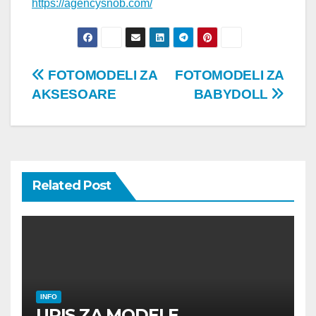
https://agencysnob.com/
Post
FOTOMODELI ZA
FOTOMODELI ZA
AKSESOARE
BABYDOLL
navigation
Related Post
INFO
UPIS ZA MODELE