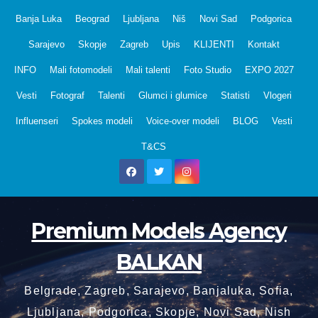
Skip
Banja Luka
Beograd
Ljubljana
Niš
Novi Sad
Podgorica
to
Sarajevo
Skopje
Zagreb
Upis
KLIJENTI
Kontakt
content
INFO
Mali fotomodeli
Mali talenti
Foto Studio
EXPO 2027
Vesti
Fotograf
Talenti
Glumci i glumice
Statisti
Vlogeri
Influenseri
Spokes modeli
Voice-over modeli
BLOG
Vesti
T&CS
Premium Models Agency
BALKAN
Belgrade, Zagreb, Sarajevo, Banjaluka, Sofia,
Ljubljana, Podgorica, Skopje, Novi Sad, Nish