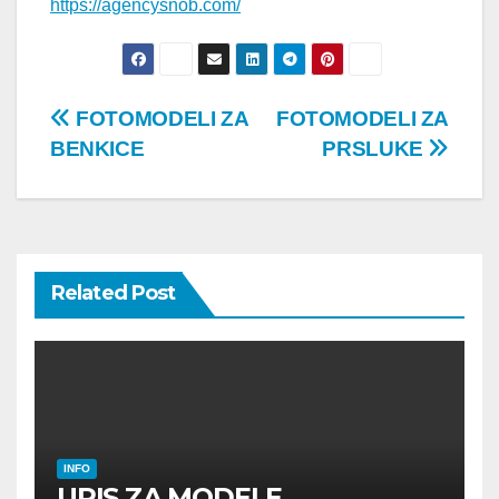
https://agencysnob.com/
Post
FOTOMODELI ZA
FOTOMODELI ZA
BENKICE
PRSLUKE
navigation
Related Post
INFO
UPIS ZA MODELE