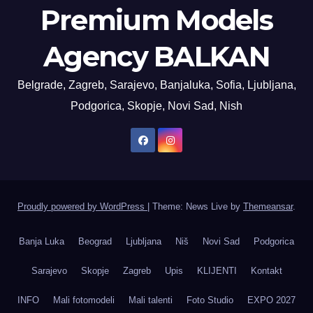
Premium Models
Agency BALKAN
Belgrade, Zagreb, Sarajevo, Banjaluka, Sofia, Ljubljana,
Podgorica, Skopje, Novi Sad, Nish
Proudly powered by WordPress
|
Theme: News Live by
Themeansar
.
Banja Luka
Beograd
Ljubljana
Niš
Novi Sad
Podgorica
Sarajevo
Skopje
Zagreb
Upis
KLIJENTI
Kontakt
INFO
Mali fotomodeli
Mali talenti
Foto Studio
EXPO 2027