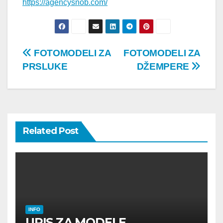
https://agencysnob.com/
Post
FOTOMODELI ZA
FOTOMODELI ZA
PRSLUKE
DŽEMPERE
navigation
Related Post
INFO
UPIS ZA MODELE