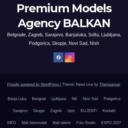
Premium Models
Agency BALKAN
Belgrade, Zagreb, Sarajevo, Banjaluka, Sofia, Ljubljana,
Podgorica, Skopje, Novi Sad, Nish
Proudly powered by WordPress
|
Theme: News Live by
Themeansar
.
Banja Luka
Beograd
Ljubljana
Niš
Novi Sad
Podgorica
Sarajevo
Skopje
Zagreb
Upis
KLIJENTI
Kontakt
INFO
Mali fotomodeli
Mali talenti
Foto Studio
EXPO 2027