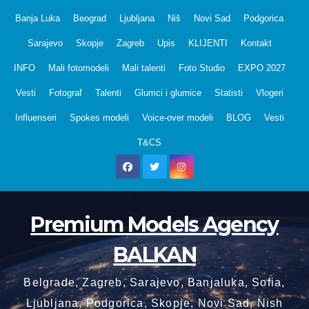
Skip
Banja Luka
Beograd
Ljubljana
Niš
Novi Sad
Podgorica
to
Sarajevo
Skopje
Zagreb
Upis
KLIJENTI
Kontakt
content
INFO
Mali fotomodeli
Mali talenti
Foto Studio
EXPO 2027
Vesti
Fotograf
Talenti
Glumci i glumice
Statisti
Vlogeri
Influenseri
Spokes modeli
Voice-over modeli
BLOG
Vesti
T&CS
Premium Models Agency
BALKAN
Belgrade, Zagreb, Sarajevo, Banjaluka, Sofia,
Ljubljana, Podgorica, Skopje, Novi Sad, Nish