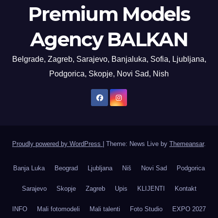
Premium Models
Agency BALKAN
Belgrade, Zagreb, Sarajevo, Banjaluka, Sofia, Ljubljana,
Podgorica, Skopje, Novi Sad, Nish
Proudly powered by WordPress
|
Theme: News Live by
Themeansar
.
Banja Luka
Beograd
Ljubljana
Niš
Novi Sad
Podgorica
Sarajevo
Skopje
Zagreb
Upis
KLIJENTI
Kontakt
INFO
Mali fotomodeli
Mali talenti
Foto Studio
EXPO 2027