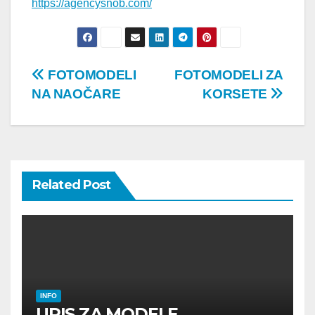
https://agencysnob.com/
Post
FOTOMODELI
FOTOMODELI ZA
NA NAOČARE
KORSETE
navigation
Related Post
INFO
UPIS ZA MODELE