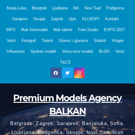
Skip
Banja Luka
Beograd
Ljubljana
Niš
Novi Sad
Podgorica
to
Sarajevo
Skopje
Zagreb
Upis
KLIJENTI
Kontakt
content
INFO
Mali fotomodeli
Mali talenti
Foto Studio
EXPO 2027
Vesti
Fotograf
Talenti
Glumci i glumice
Statisti
Vlogeri
Influenseri
Spokes modeli
Voice-over modeli
BLOG
Vesti
T&CS
Premium Models Agency
BALKAN
Belgrade, Zagreb, Sarajevo, Banjaluka, Sofia,
Ljubljana, Podgorica, Skopje, Novi Sad, Nish