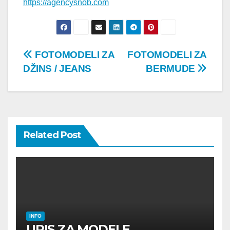
https://agencysnob.com
Post
FOTOMODELI ZA
FOTOMODELI ZA
DŽINS / JEANS
BERMUDE
navigation
Related Post
INFO
UPIS ZA MODELE