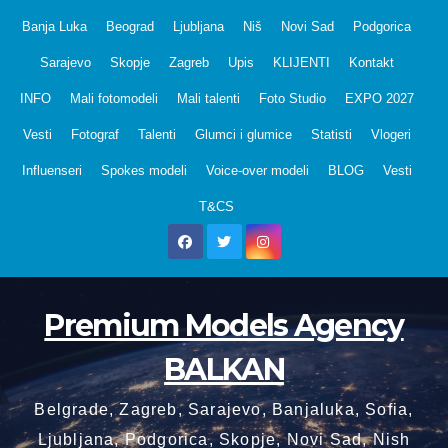
Skip
Banja Luka
Beograd
Ljubljana
Niš
Novi Sad
Podgorica
to
Sarajevo
Skopje
Zagreb
Upis
KLIJENTI
Kontakt
content
INFO
Mali fotomodeli
Mali talenti
Foto Studio
EXPO 2027
Vesti
Fotograf
Talenti
Glumci i glumice
Statisti
Vlogeri
Influenseri
Spokes modeli
Voice-over modeli
BLOG
Vesti
T&CS
Premium Models Agency
BALKAN
Belgrade, Zagreb, Sarajevo, Banjaluka, Sofia,
Ljubljana, Podgorica, Skopje, Novi Sad, Nish