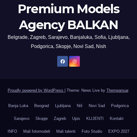
Premium Models
Agency BALKAN
Belgrade, Zagreb, Sarajevo, Banjaluka, Sofia, Ljubljana,
Podgorica, Skopje, Novi Sad, Nish
Proudly powered by WordPress
|
Theme: News Live by
Themeansar
.
Banja Luka
Beograd
Ljubljana
Niš
Novi Sad
Podgorica
Sarajevo
Skopje
Zagreb
Upis
KLIJENTI
Kontakt
INFO
Mali fotomodeli
Mali talenti
Foto Studio
EXPO 2027