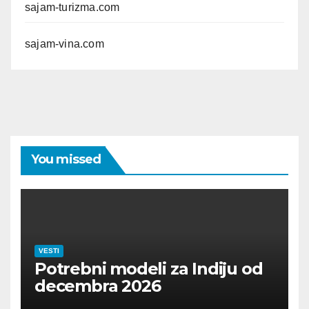
sajam-turizma.com
sajam-vina.com
You missed
VESTI
Potrebni modeli za Indiju od
decembra 2026