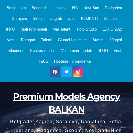
Skip
Banja Luka
Beograd
Ljubljana
Niš
Novi Sad
Podgorica
to
Sarajevo
Skopje
Zagreb
Upis
KLIJENTI
Kontakt
content
INFO
Mali fotomodeli
Mali talenti
Foto Studio
EXPO 2027
Vesti
Fotograf
Talenti
Glumci i glumice
Statisti
Vlogeri
Influenseri
Spokes modeli
Voice-over modeli
BLOG
Vesti
T&CS
Hostese i promoterke
Premium Models Agency
BALKAN
Belgrade, Zagreb, Sarajevo, Banjaluka, Sofia,
Ljubljana, Podgorica, Skopje, Novi Sad, Nish