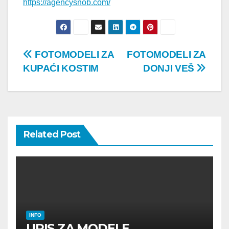
https://agencysnob.com/
Post
FOTOMODELI ZA
FOTOMODELI ZA
KUPAĆI KOSTIM
DONJI VEŠ
navigation
Related Post
INFO
UPIS ZA MODELE