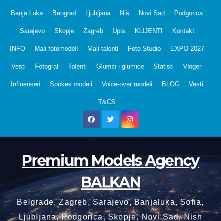
Skip
Banja Luka
Beograd
Ljubljana
Niš
Novi Sad
Podgorica
to
Sarajevo
Skopje
Zagreb
Upis
KLIJENTI
Kontakt
content
INFO
Mali fotomodeli
Mali talenti
Foto Studio
EXPO 2027
Vesti
Fotograf
Talenti
Glumci i glumice
Statisti
Vlogeri
Influenseri
Spokes modeli
Voice-over modeli
BLOG
Vesti
T&CS
Premium Models Agency
BALKAN
Belgrade, Zagreb, Sarajevo, Banjaluka, Sofia,
Ljubljana, Podgorica, Skopje, Novi Sad, Nish