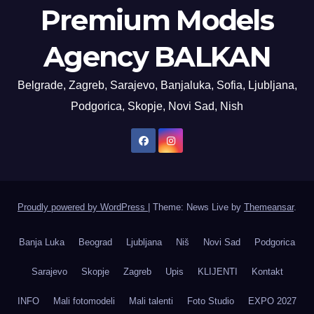
Premium Models
Agency BALKAN
Belgrade, Zagreb, Sarajevo, Banjaluka, Sofia, Ljubljana,
Podgorica, Skopje, Novi Sad, Nish
Proudly powered by WordPress
|
Theme: News Live by
Themeansar
.
Banja Luka
Beograd
Ljubljana
Niš
Novi Sad
Podgorica
Sarajevo
Skopje
Zagreb
Upis
KLIJENTI
Kontakt
INFO
Mali fotomodeli
Mali talenti
Foto Studio
EXPO 2027