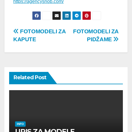
https://agencysnob.com/
Post
FOTOMODELI ZA
FOTOMODELI ZA
KAPUTE
PIDŽAME
navigation
Related Post
INFO
UPIS ZA MODELE