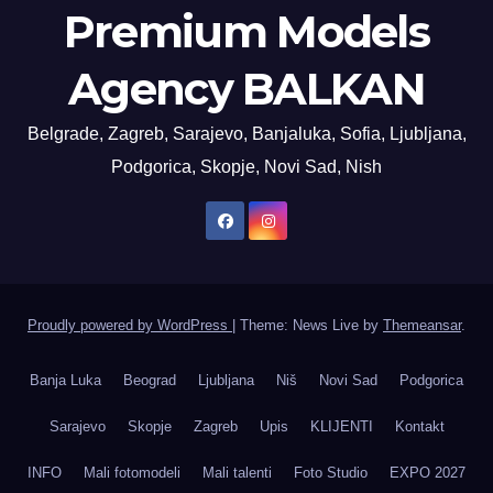
Premium Models
Agency BALKAN
Belgrade, Zagreb, Sarajevo, Banjaluka, Sofia, Ljubljana,
Podgorica, Skopje, Novi Sad, Nish
Proudly powered by WordPress
|
Theme: News Live by
Themeansar
.
Banja Luka
Beograd
Ljubljana
Niš
Novi Sad
Podgorica
Sarajevo
Skopje
Zagreb
Upis
KLIJENTI
Kontakt
INFO
Mali fotomodeli
Mali talenti
Foto Studio
EXPO 2027