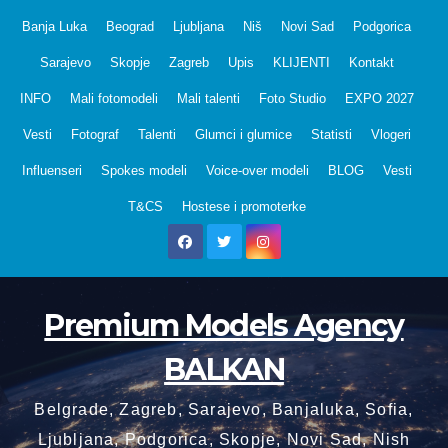
Skip
Banja Luka
Beograd
Ljubljana
Niš
Novi Sad
Podgorica
to
Sarajevo
Skopje
Zagreb
Upis
KLIJENTI
Kontakt
content
INFO
Mali fotomodeli
Mali talenti
Foto Studio
EXPO 2027
Vesti
Fotograf
Talenti
Glumci i glumice
Statisti
Vlogeri
Influenseri
Spokes modeli
Voice-over modeli
BLOG
Vesti
T&CS
Hostese i promoterke
Premium Models Agency
BALKAN
Belgrade, Zagreb, Sarajevo, Banjaluka, Sofia,
Ljubljana, Podgorica, Skopje, Novi Sad, Nish