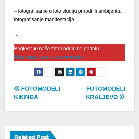
– fotografisanje u foto studiju prirodi ili ambijentu,
fotografisanje manifestacija
…
Pogledajte naše fotomodele na portalu
https://agencysnob.com/member
Post
FOTOMODELI
FOTOMODELI
KIKINDA
KRALJEVO
navigation
Related Post