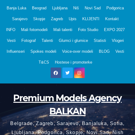
Skip
Banja Luka
Beograd
Ljubljana
Niš
Novi Sad
Podgorica
to
Sarajevo
Skopje
Zagreb
Upis
KLIJENTI
Kontakt
content
INFO
Mali fotomodeli
Mali talenti
Foto Studio
EXPO 2027
Vesti
Fotograf
Talenti
Glumci i glumice
Statisti
Vlogeri
Influenseri
Spokes modeli
Voice-over modeli
BLOG
Vesti
T&CS
Hostese i promoterke
Premium Models Agency
BALKAN
Belgrade, Zagreb, Sarajevo, Banjaluka, Sofia,
Ljubljana, Podgorica, Skopje, Novi Sad, Nish