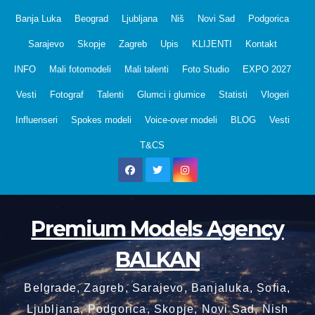
Skip
Banja Luka
Beograd
Ljubljana
Niš
Novi Sad
Podgorica
to
Sarajevo
Skopje
Zagreb
Upis
KLIJENTI
Kontakt
content
INFO
Mali fotomodeli
Mali talenti
Foto Studio
EXPO 2027
Vesti
Fotograf
Talenti
Glumci i glumice
Statisti
Vlogeri
Influenseri
Spokes modeli
Voice-over modeli
BLOG
Vesti
T&CS
Premium Models Agency
BALKAN
Belgrade, Zagreb, Sarajevo, Banjaluka, Sofia,
Ljubljana, Podgorica, Skopje, Novi Sad, Nish