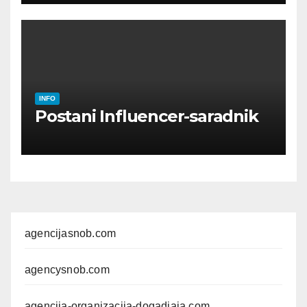
INFO
Postani Influencer-saradnik
agencijasnob.com
agencysnob.com
agencija-organizacija-dogadjaja.com