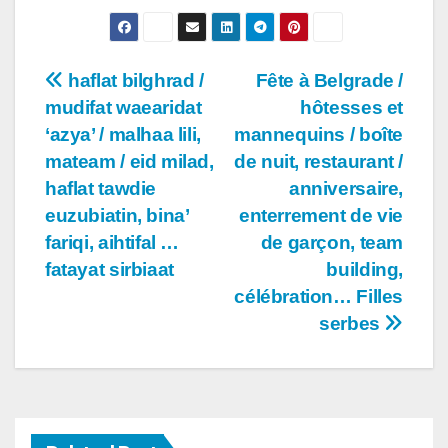
Post
haflat bilghrad /
Fête à Belgrade /
mudifat waearidat
hôtesses et
navigation
‘azya’ / malhaa lili,
mannequins / boîte
mateam / eid milad,
de nuit, restaurant /
haflat tawdie
anniversaire,
euzubiatin, bina’
enterrement de vie
fariqi, aihtifal …
de garçon, team
fatayat sirbiaat
building,
célébration… Filles
serbes