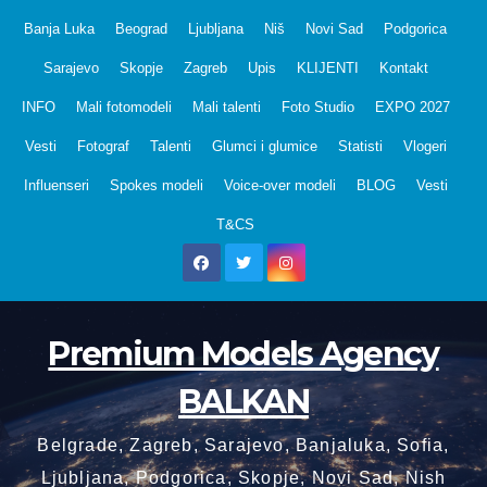
Skip
Banja Luka
Beograd
Ljubljana
Niš
Novi Sad
Podgorica
to
Sarajevo
Skopje
Zagreb
Upis
KLIJENTI
Kontakt
content
INFO
Mali fotomodeli
Mali talenti
Foto Studio
EXPO 2027
Vesti
Fotograf
Talenti
Glumci i glumice
Statisti
Vlogeri
Influenseri
Spokes modeli
Voice-over modeli
BLOG
Vesti
T&CS
Premium Models Agency
BALKAN
Belgrade, Zagreb, Sarajevo, Banjaluka, Sofia,
Ljubljana, Podgorica, Skopje, Novi Sad, Nish