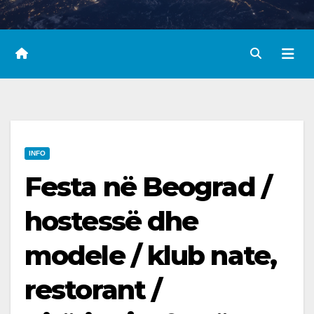
INFO
Festa në Beograd /
hostessë dhe
modele / klub nate,
restorant /