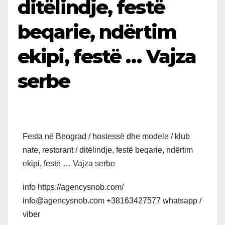
ditëlindje, festë
beqarie, ndërtim
ekipi, festë … Vajza
serbe
Festa në Beograd / hostessë dhe modele / klub
nate, restorant / ditëlindje, festë beqarie, ndërtim
ekipi, festë … Vajza serbe
info https://agencysnob.com/
info@agencysnob.com +38163427577 whatsapp /
viber