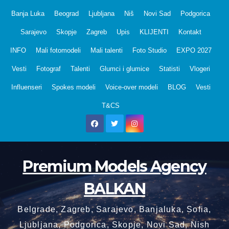
Skip
Banja Luka
Beograd
Ljubljana
Niš
Novi Sad
Podgorica
to
Sarajevo
Skopje
Zagreb
Upis
KLIJENTI
Kontakt
content
INFO
Mali fotomodeli
Mali talenti
Foto Studio
EXPO 2027
Vesti
Fotograf
Talenti
Glumci i glumice
Statisti
Vlogeri
Influenseri
Spokes modeli
Voice-over modeli
BLOG
Vesti
T&CS
Premium Models Agency
BALKAN
Belgrade, Zagreb, Sarajevo, Banjaluka, Sofia,
Ljubljana, Podgorica, Skopje, Novi Sad, Nish