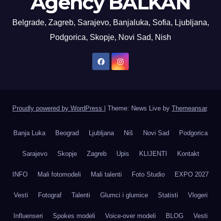
Agency BALKAN
Belgrade, Zagreb, Sarajevo, Banjaluka, Sofia, Ljubljana,
Podgorica, Skopje, Novi Sad, Nish
Proudly powered by WordPress
|
Theme: News Live by
Themeansar
.
Banja Luka
Beograd
Ljubljana
Niš
Novi Sad
Podgorica
Sarajevo
Skopje
Zagreb
Upis
KLIJENTI
Kontakt
INFO
Mali fotomodeli
Mali talenti
Foto Studio
EXPO 2027
Vesti
Fotograf
Talenti
Glumci i glumice
Statisti
Vlogeri
Influenseri
Spokes modeli
Voice-over modeli
BLOG
Vesti