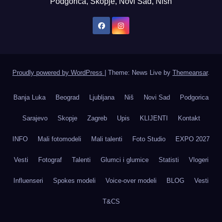
Podgorica, Skopje, Novi Sad, Nish
Proudly powered by WordPress
|
Theme: News Live by
Themeansar
.
Banja Luka
Beograd
Ljubljana
Niš
Novi Sad
Podgorica
Sarajevo
Skopje
Zagreb
Upis
KLIJENTI
Kontakt
INFO
Mali fotomodeli
Mali talenti
Foto Studio
EXPO 2027
Vesti
Fotograf
Talenti
Glumci i glumice
Statisti
Vlogeri
Influenseri
Spokes modeli
Voice-over modeli
BLOG
Vesti
T&CS