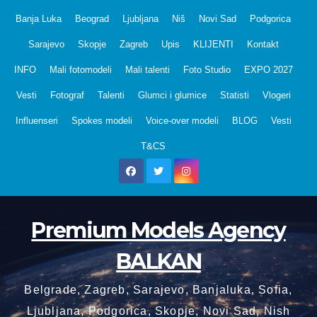
Skip
Banja Luka
Beograd
Ljubljana
Niš
Novi Sad
Podgorica
to
Sarajevo
Skopje
Zagreb
Upis
KLIJENTI
Kontakt
content
INFO
Mali fotomodeli
Mali talenti
Foto Studio
EXPO 2027
Vesti
Fotograf
Talenti
Glumci i glumice
Statisti
Vlogeri
Influenseri
Spokes modeli
Voice-over modeli
BLOG
Vesti
T&CS
Premium Models Agency
BALKAN
Belgrade, Zagreb, Sarajevo, Banjaluka, Sofia,
Ljubljana, Podgorica, Skopje, Novi Sad, Nish