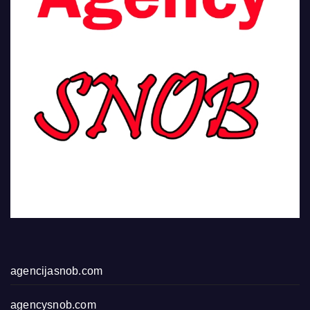
agencijasnob.com
agencysnob.com