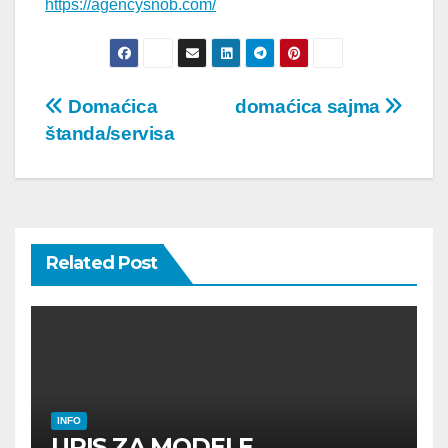
https://agencysnob.com/
Post
Domaćica
domaćica sajma
štanda/servisa
navigation
Related Post
INFO
UPIS ZA MODELE