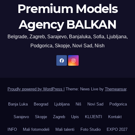
Premium Models
Agency BALKAN
Belgrade, Zagreb, Sarajevo, Banjaluka, Sofia, Ljubljana,
Podgorica, Skopje, Novi Sad, Nish
Proudly powered by WordPress
|
Theme: News Live by
Themeansar
.
Banja Luka
Beograd
Ljubljana
Niš
Novi Sad
Podgorica
Sarajevo
Skopje
Zagreb
Upis
KLIJENTI
Kontakt
INFO
Mali fotomodeli
Mali talenti
Foto Studio
EXPO 2027