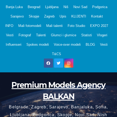
Skip
Banja Luka
Beograd
Ljubljana
Niš
Novi Sad
Podgorica
to
Sarajevo
Skopje
Zagreb
Upis
KLIJENTI
Kontakt
content
INFO
Mali fotomodeli
Mali talenti
Foto Studio
EXPO 2027
Vesti
Fotograf
Talenti
Glumci i glumice
Statisti
Vlogeri
Influenseri
Spokes modeli
Voice-over modeli
BLOG
Vesti
T&CS
Premium Models Agency
BALKAN
Belgrade, Zagreb, Sarajevo, Banjaluka, Sofia,
Ljubljana, Podgorica, Skopje, Novi Sad, Nish