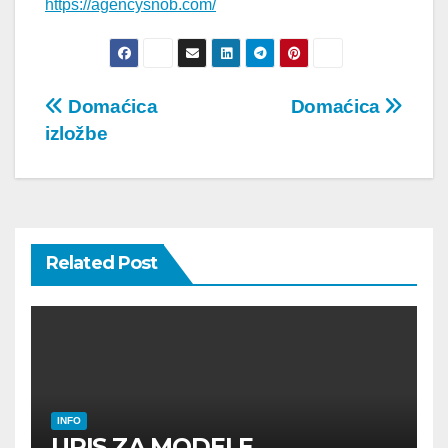
https://agencysnob.com/
Post
Domaćica
Domaćica
izložbe
navigation
Related Post
INFO
UPIS ZA MODELE