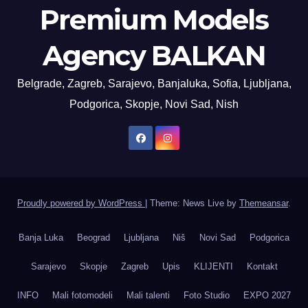
Premium Models
Agency BALKAN
Belgrade, Zagreb, Sarajevo, Banjaluka, Sofia, Ljubljana,
Podgorica, Skopje, Novi Sad, Nish
Proudly powered by WordPress
|
Theme: News Live by
Themeansar
.
Banja Luka
Beograd
Ljubljana
Niš
Novi Sad
Podgorica
Sarajevo
Skopje
Zagreb
Upis
KLIJENTI
Kontakt
INFO
Mali fotomodeli
Mali talenti
Foto Studio
EXPO 2027