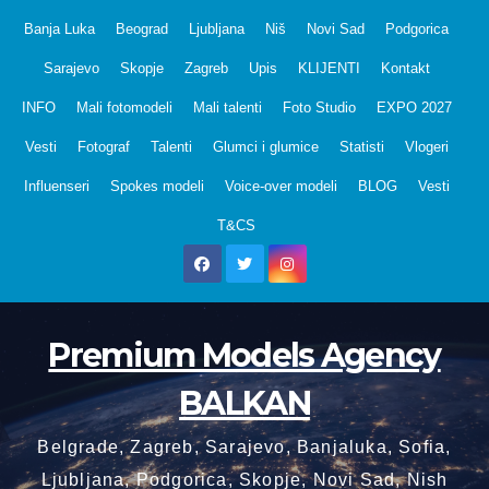
Skip
Banja Luka
Beograd
Ljubljana
Niš
Novi Sad
Podgorica
to
Sarajevo
Skopje
Zagreb
Upis
KLIJENTI
Kontakt
content
INFO
Mali fotomodeli
Mali talenti
Foto Studio
EXPO 2027
Vesti
Fotograf
Talenti
Glumci i glumice
Statisti
Vlogeri
Influenseri
Spokes modeli
Voice-over modeli
BLOG
Vesti
T&CS
Premium Models Agency
BALKAN
Belgrade, Zagreb, Sarajevo, Banjaluka, Sofia,
Ljubljana, Podgorica, Skopje, Novi Sad, Nish