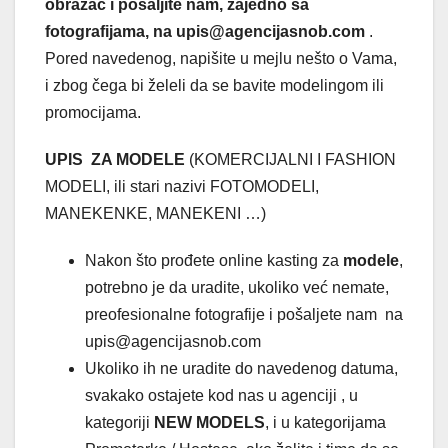
obrazac i pošaljite nam, zajedno sa
fotografijama, na upis@agencijasnob.com
.
Pored navedenog, napišite u mejlu nešto o Vama,
i zbog čega bi želeli da se bavite modelingom ili
promocijama.
UPIS ZA MODELE
(KOMERCIJALNI I FASHION
MODELI, ili stari nazivi FOTOMODELI,
MANEKENKE, MANEKENI …)
Nakon što prođete online kasting za
modele
,
potrebno je da uradite, ukoliko već nemate,
preofesionalne fotografije i pošaljete nam na
upis@agencijasnob.com
Ukoliko ih ne uradite do navedenog datuma,
svakako ostajete kod nas u agenciji , u
kategoriji
NEW MODELS
, i u kategorijama