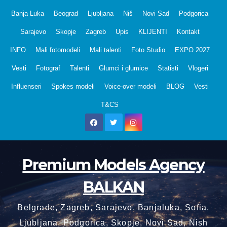
Skip
Banja Luka
Beograd
Ljubljana
Niš
Novi Sad
Podgorica
to
Sarajevo
Skopje
Zagreb
Upis
KLIJENTI
Kontakt
content
INFO
Mali fotomodeli
Mali talenti
Foto Studio
EXPO 2027
Vesti
Fotograf
Talenti
Glumci i glumice
Statisti
Vlogeri
Influenseri
Spokes modeli
Voice-over modeli
BLOG
Vesti
T&CS
Premium Models Agency
BALKAN
Belgrade, Zagreb, Sarajevo, Banjaluka, Sofia,
Ljubljana, Podgorica, Skopje, Novi Sad, Nish