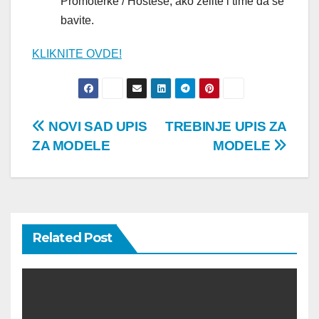
Promoterke / Hostese, ako želite i time da se
bavite.
KLIKNITE OVDE!
Post
NOVI SAD UPIS
TREBINJE UPIS ZA
ZA MODELE
MODELE
navigation
Related Post