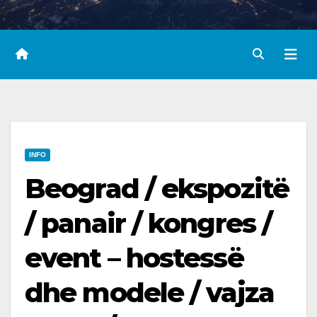
INFO
Beograd / ekspozitë
/ panair / kongres /
event – hostessë
dhe modele / vajza