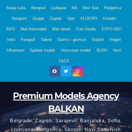
Skip
Banja Luka
Beograd
Ljubljana
Niš
Novi Sad
Podgorica
to
Sarajevo
Skopje
Zagreb
Upis
KLIJENTI
Kontakt
content
INFO
Mali fotomodeli
Mali talenti
Foto Studio
EXPO 2027
Vesti
Fotograf
Talenti
Glumci i glumice
Statisti
Vlogeri
Influenseri
Spokes modeli
Voice-over modeli
BLOG
Vesti
T&CS
Premium Models Agency
BALKAN
Belgrade, Zagreb, Sarajevo, Banjaluka, Sofia,
Ljubljana, Podgorica, Skopje, Novi Sad, Nish