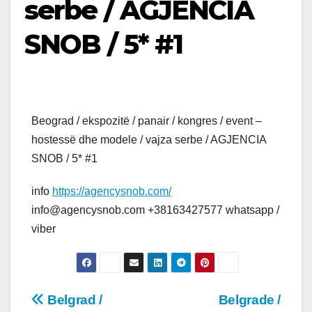
serbe / AGJENCIA
SNOB / 5* #1
Beograd / ekspozitë / panair / kongres / event –
hostessë dhe modele / vajza serbe / AGJENCIA
SNOB / 5* #1
info
https://agencysnob.com/
info@agencysnob.com +38163427577 whatsapp /
viber
Post
Belgrad /
Belgrade /