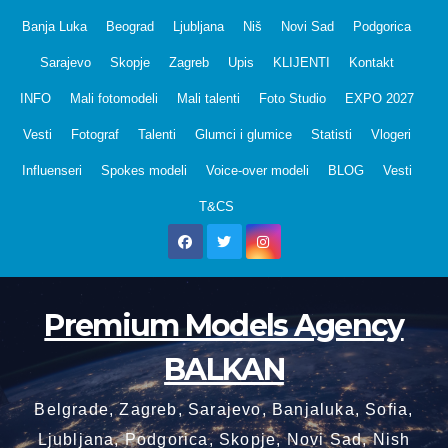
Skip
Banja Luka
Beograd
Ljubljana
Niš
Novi Sad
Podgorica
to
Sarajevo
Skopje
Zagreb
Upis
KLIJENTI
Kontakt
content
INFO
Mali fotomodeli
Mali talenti
Foto Studio
EXPO 2027
Vesti
Fotograf
Talenti
Glumci i glumice
Statisti
Vlogeri
Influenseri
Spokes modeli
Voice-over modeli
BLOG
Vesti
T&CS
Premium Models Agency
BALKAN
Belgrade, Zagreb, Sarajevo, Banjaluka, Sofia,
Ljubljana, Podgorica, Skopje, Novi Sad, Nish