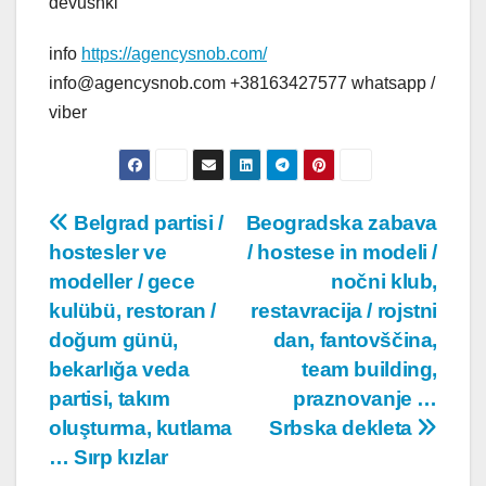
devushki
info
https://agencysnob.com/
info@agencysnob.com +38163427577 whatsapp /
viber
Post
Belgrad partisi /
Beogradska zabava
hostesler ve
/ hostese in modeli /
navigation
modeller / gece
nočni klub,
kulübü, restoran /
restavracija / rojstni
doğum günü,
dan, fantovščina,
bekarlığa veda
team building,
partisi, takım
praznovanje …
oluşturma, kutlama
Srbska dekleta
… Sırp kızlar