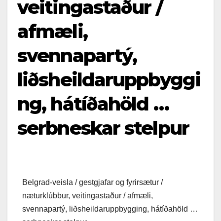
veitingastaður /
afmæli,
svennapartý,
liðsheildaruppbyggi
ng, hátíðahöld …
serbneskar stelpur
Belgrad-veisla / gestgjafar og fyrirsætur /
næturklúbbur, veitingastaður / afmæli,
svennapartý, liðsheildaruppbygging, hátíðahöld …