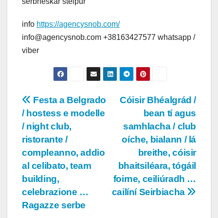
serbneskar stelpur
info
https://agencysnob.com/
info@agencysnob.com +38163427577 whatsapp /
viber
Post
Festa a Belgrado
Cóisir Bhéalgrád /
/ hostess e modelle
bean tí agus
navigation
/ night club,
samhlacha / club
ristorante /
oíche, bialann / lá
compleanno, addio
breithe, cóisir
al celibato, team
bhaitsiléara, tógáil
building,
foirne, ceiliúradh …
celebrazione …
cailíní Seirbiacha
Ragazze serbe