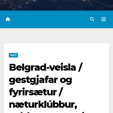
INFO
Belgrad-veisla /
gestgjafar og
fyrirsætur /
næturklúbbur,