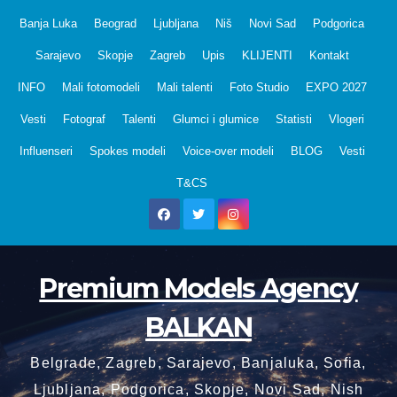
Skip
Banja Luka
Beograd
Ljubljana
Niš
Novi Sad
Podgorica
to
Sarajevo
Skopje
Zagreb
Upis
KLIJENTI
Kontakt
content
INFO
Mali fotomodeli
Mali talenti
Foto Studio
EXPO 2027
Vesti
Fotograf
Talenti
Glumci i glumice
Statisti
Vlogeri
Influenseri
Spokes modeli
Voice-over modeli
BLOG
Vesti
T&CS
Premium Models Agency
BALKAN
Belgrade, Zagreb, Sarajevo, Banjaluka, Sofia,
Ljubljana, Podgorica, Skopje, Novi Sad, Nish