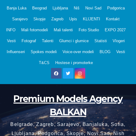
Skip
Banja Luka
Beograd
Ljubljana
Niš
Novi Sad
Podgorica
to
Sarajevo
Skopje
Zagreb
Upis
KLIJENTI
Kontakt
content
INFO
Mali fotomodeli
Mali talenti
Foto Studio
EXPO 2027
Vesti
Fotograf
Talenti
Glumci i glumice
Statisti
Vlogeri
Influenseri
Spokes modeli
Voice-over modeli
BLOG
Vesti
T&CS
Hostese i promoterke
Premium Models Agency
BALKAN
Belgrade, Zagreb, Sarajevo, Banjaluka, Sofia,
Ljubljana, Podgorica, Skopje, Novi Sad, Nish