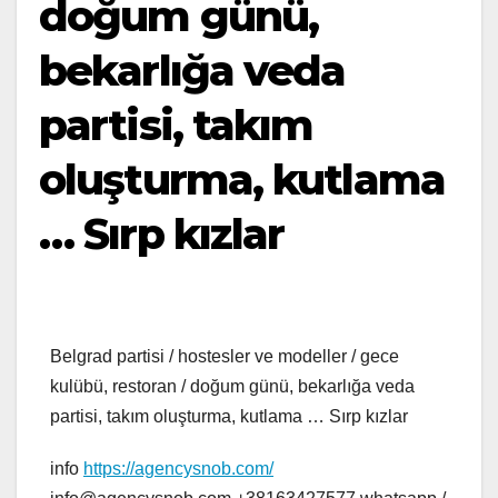
doğum günü,
bekarlığa veda
partisi, takım
oluşturma, kutlama
… Sırp kızlar
Belgrad partisi / hostesler ve modeller / gece
kulübü, restoran / doğum günü, bekarlığa veda
partisi, takım oluşturma, kutlama … Sırp kızlar
info
https://agencysnob.com/