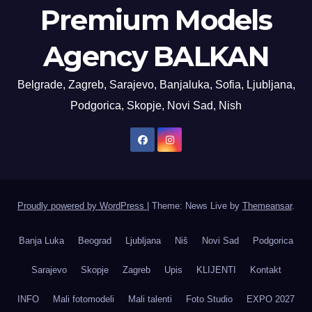
Premium Models
Agency BALKAN
Belgrade, Zagreb, Sarajevo, Banjaluka, Sofia, Ljubljana,
Podgorica, Skopje, Novi Sad, Nish
Proudly powered by WordPress
|
Theme: News Live by
Themeansar
.
Banja Luka
Beograd
Ljubljana
Niš
Novi Sad
Podgorica
Sarajevo
Skopje
Zagreb
Upis
KLIJENTI
Kontakt
INFO
Mali fotomodeli
Mali talenti
Foto Studio
EXPO 2027