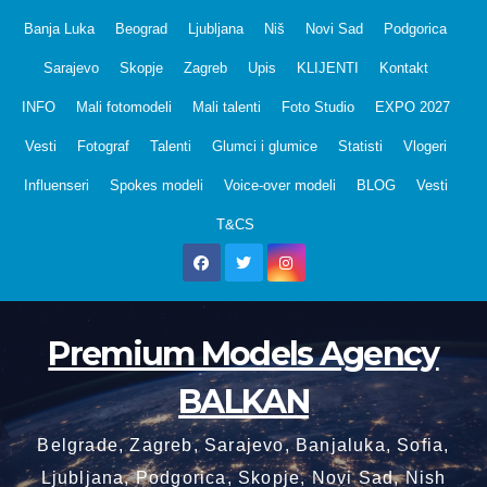
Skip
Banja Luka
Beograd
Ljubljana
Niš
Novi Sad
Podgorica
to
Sarajevo
Skopje
Zagreb
Upis
KLIJENTI
Kontakt
content
INFO
Mali fotomodeli
Mali talenti
Foto Studio
EXPO 2027
Vesti
Fotograf
Talenti
Glumci i glumice
Statisti
Vlogeri
Influenseri
Spokes modeli
Voice-over modeli
BLOG
Vesti
T&CS
Premium Models Agency
BALKAN
Belgrade, Zagreb, Sarajevo, Banjaluka, Sofia,
Ljubljana, Podgorica, Skopje, Novi Sad, Nish