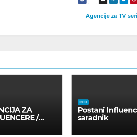
Agencije za TV ser
INFO
NCIJA ZA
Postani Influenc
LUENCERE /
saradnik
LUENSERE /
CAJNE OSOBE