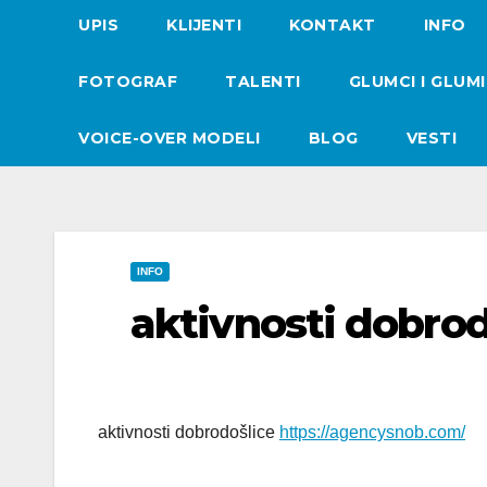
UPIS
KLIJENTI
KONTAKT
INFO
FOTOGRAF
TALENTI
GLUMCI I GLUM
VOICE-OVER MODELI
BLOG
VESTI
INFO
aktivnosti dobrod
aktivnosti dobrodošlice
https://agencysnob.com/