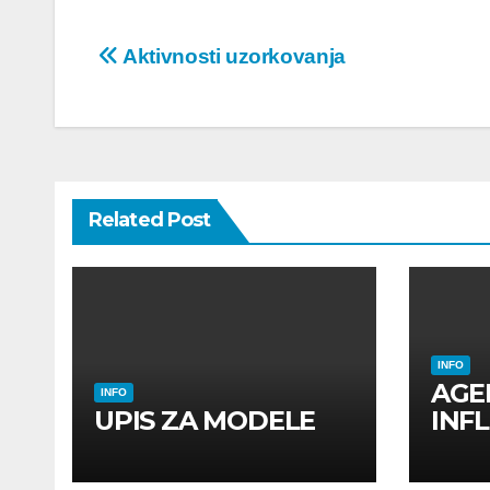
Post
Aktivnosti uzorkovanja
navigation
Related Post
INFO
AGE
INFO
UPIS ZA MODELE
INF
INF
UTI