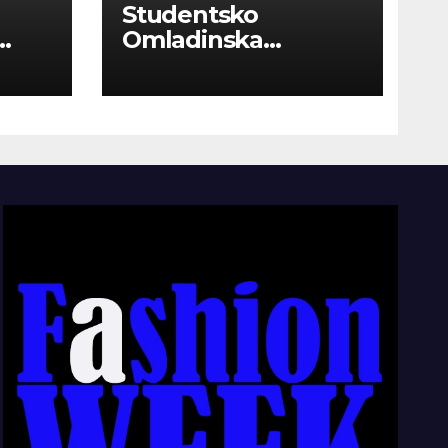
Studentsko
Omladinska
Zadruga “Najbolje
Kompanije“