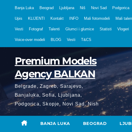
Skip
Banja Luka
Beograd
Ljubljana
Niš
Novi Sad
Podgorica
to
Upis
KLIJENTI
Kontakt
INFO
Mali fotomodeli
Mali talen
content
Vesti
Fotograf
Talenti
Glumci i glumice
Statisti
Vlogeri
Voice-over modeli
BLOG
Vesti
T&CS
Premium Models
Agency BALKAN
Belgrade, Zagreb, Sarajevo,
Banjaluka, Sofia, Ljubljana,
Podgorica, Skopje, Novi Sad, Nish
BANJA LUKA
BEOGRAD
LJUB