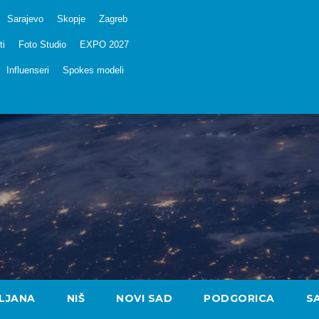
Sarajevo
Skopje
Zagreb
ti
Foto Studio
EXPO 2027
Influenseri
Spokes modeli
LJANA
NIŠ
NOVI SAD
PODGORICA
S