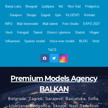
Skip
Banja Luka
Beograd
Ljubljana
Niš
Novi Sad
Podgorica
to
Sarajevo
Skopje
Zagreb
Upis
KLIJENTI
Kontakt
content
INFO
Mali fotomodeli
Mali talenti
Foto Studio
EXPO 2027
Vesti
Fotograf
Talenti
Glumci i glumice
Statisti
Vlogeri
Influenseri
Spokes modeli
Voice-over modeli
BLOG
Vesti
T&CS
Premium Models Agency
BALKAN
Belgrade, Zagreb, Sarajevo, Banjaluka, Sofia,
Ljubljana, Podgorica, Skopje, Novi Sad, Nish