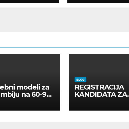
CAJNE OSOBE
BLOG
ebni modeli za
REGISTRACIJA
mbiju na 60-90
KANDIDATA ZA
a
ANGAŽMAN NA
INOSTRANIM
PAVILJONIMA