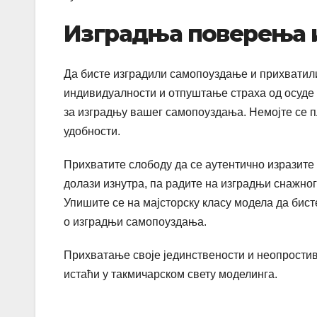
Изградња поверења 
Да бисте изградили самопоуздање и прихватили
индивидуалности и отпуштање страха од осуде
за изградњу вашег самопоуздања. Немојте се п
удобности.
Прихватите слободу да се аутентично изразите
долази изнутра, па радите на изградњи снажног
Упишите се на мајсторску класу модела да бист
о изградњи самопоуздања.
Прихватање своје јединствености и неопростив
истаћи у такмичарском свету моделинга.