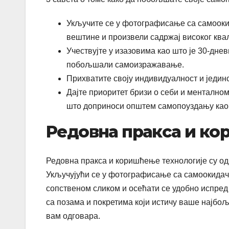
Укључите се у фотографисање са самоок
вештине и произвели садржај високог ква
Учествујте у изазовима као што је 30-дн
побољшали самоизражавање.
Прихватите своју индивидуалност и јединс
Дајте приоритет бризи о себи и ментално
што доприноси општем самопоуздању као
Редовна пракса и ко
Редовна пракса и коришћење технологије су о
Укључујући се у фотографисање са самоокидач
сопственом сликом и осећати се удобно испре
са позама и покретима који истичу ваше најбољ
вам одговара.