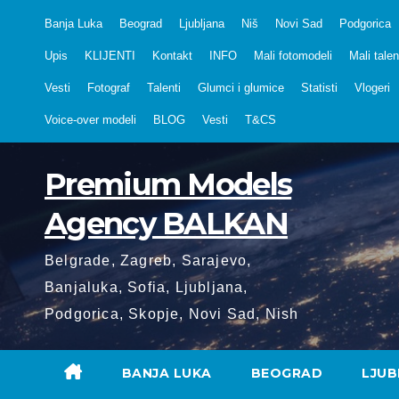
Skip
Banja Luka
Beograd
Ljubljana
Niš
Novi Sad
Podgorica
to
Upis
KLIJENTI
Kontakt
INFO
Mali fotomodeli
Mali talen
content
Vesti
Fotograf
Talenti
Glumci i glumice
Statisti
Vlogeri
Voice-over modeli
BLOG
Vesti
T&CS
Premium Models
Agency BALKAN
Belgrade, Zagreb, Sarajevo,
Banjaluka, Sofia, Ljubljana,
Podgorica, Skopje, Novi Sad, Nish
BANJA LUKA
BEOGRAD
LJUB