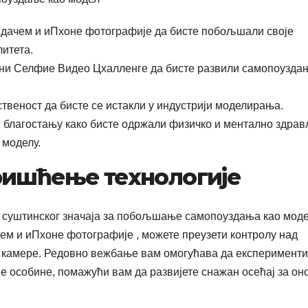
идачем и иПхоне фотографије да бисте побољшали своје
литета.
евни Селфие Видео Цхалленге да бисте развили самопоузда
твеност да бисте се истакли у индустрији моделирања.
м благостању како бисте одржали физичко и ментално здрав
 моделу.
ришћење технологије
д суштинског значаја за побољшање самопоуздања као моде
ем и иПхоне фотографије , можете преузети контролу над
д камере. Редовно вежбање вам омогућава да експеримент
е особине, помажући вам да развијете снажан осећај за он