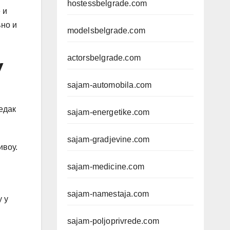
hostessbelgrade.com
 и
љно и
modelsbelgrade.com
actorsbelgrade.com
у
sajam-automobila.com
едак
sajam-energetike.com
sajam-gradjevine.com
ивоу.
sajam-medicine.com
sajam-namestaja.com
у у
sajam-poljoprivrede.com