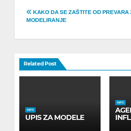
Post
KAKO DA SE ZAŠTITE OD PREVARA 
MODELIRANJE
navigation
Related Post
INFO
AGE
INFO
UPIS ZA MODELE
INF
INF