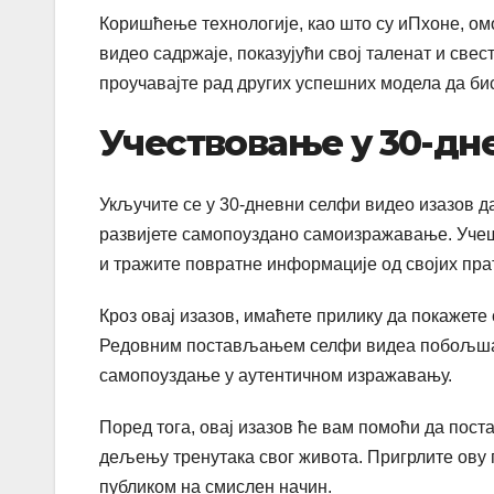
Коришћење технологије, као што су иПхоне, ом
видео садржаје, показујући свој таленат и св
проучавајте рад других успешних модела да би
Учествовање у 30-дн
Укључите се у 30-дневни селфи видео изазов 
развијете самопоуздано самоизражавање. Учешћ
и тражите повратне информације од својих пра
Кроз овај изазов, имаћете прилику да покажете 
Редовним постављањем селфи видеа побољшаћет
самопоуздање у аутентичном изражавању.
Поред тога, овај изазов ће вам помоћи да пост
дељењу тренутака свог живота. Пригрлите ову п
публиком на смислен начин.