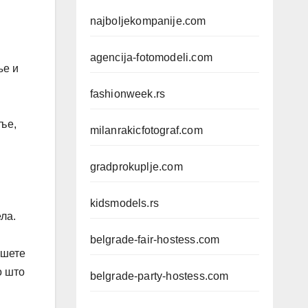
najboljekompanije.com
agencija-fotomodeli.com
ње и
fashionweek.rs
ље,
milanrakicfotograf.com
gradprokuplje.com
kidsmodels.rs
ла.
belgrade-fair-hostess.com
ишете
о што
belgrade-party-hostess.com