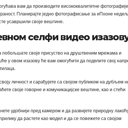
огућава вам да производите висококвалитетне фотографије
естраност. Планирајте једно фотографисање за иПхоне неде
сте усавршили своје вештине.
евном селфи видео изазов
да побољшате своје присуство на друштвеним мрежама и
е у овом изазову ће вам омогућити да поделите свој напр
тилаца.
своју личност и сарађујете са својом публиком на дубљем н
е своје говорне и комуникацијске вештине, као и стећи
анете удобнији пред камером и да развијете природну лакоћ
рилику да растете као модел и да се повежете са својом