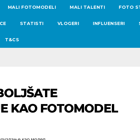
MALI FOTOMODELI
MALI TALENTI
FOTO S
ICE
STATISTI
VLOGERI
INFLUENSERI
T&CS
BOLJŠATE
E KAO FOTOMODEL
поуздање као модел