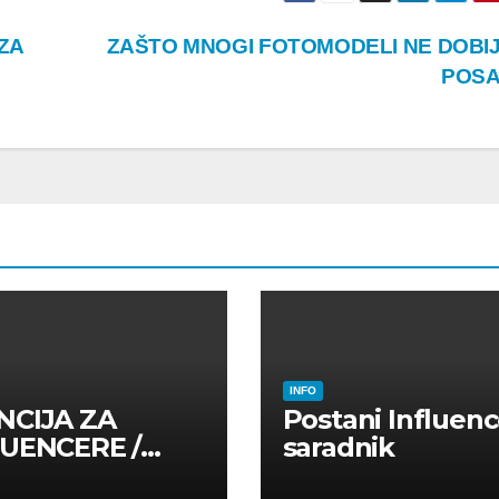
ZA
ZAŠTO MNOGI FOTOMODELI NE DOBI
POS
INFO
NCIJA ZA
Postani Influenc
LUENCERE /
saradnik
LUENSERE /