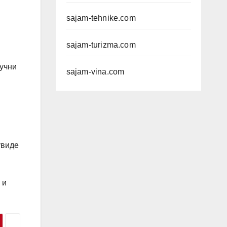
sajam-tehnike.com
sajam-turizma.com
ључни
sajam-vina.com
увиде
 и