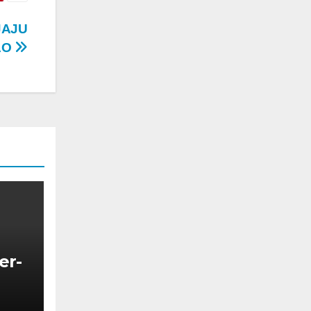
JAJU
AO
er-