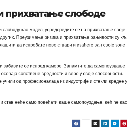
и прихватање слободе
 слободу као модел, усредсредите се на прихватање своје
 других. Преузимање ризика и прихватање рањивости су к
лашити да испробате нове ствари и изађете ван своје зоне
 и забавите се испред камере. Запамтите да самопоуздање
 осећаја сопствене вредности и вере у своје способности.
е учили од професионалаца из индустрије и стекли вредне 
и став неће само повећати ваше самопоуздање, већ ће вас