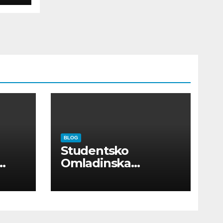
BLOG
Studentsko
Omladinska
Zadruga “Najbolje
Kompanije“