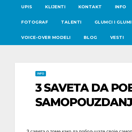
UPIS
KLIJENTI
KONTAKT
INFO
FOTOGRAF
TALENTI
GLUMCI I GLUM
VOICE-OVER MODELI
BLOG
VESTI
INFO
3 SAVETA DA PO
SAMOPOUZDANJ
3 савета о томе како да побољшате своје само