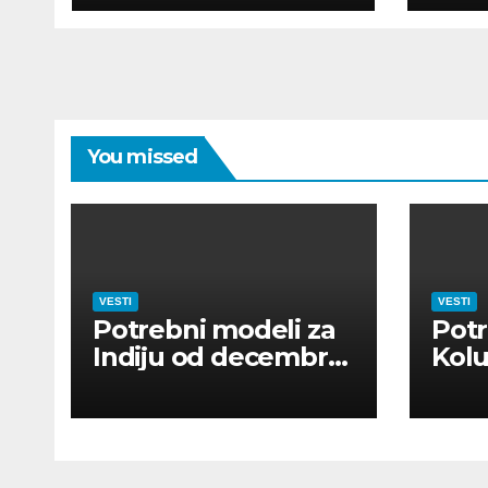
UTI
You missed
VESTI
VESTI
Potrebni modeli za
Potr
Indiju od decembra
Kolu
2026
dan