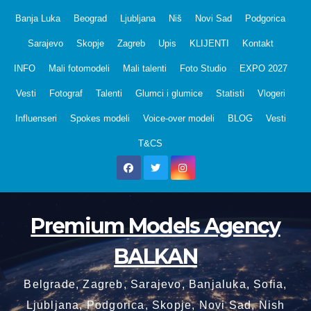
Skip
Banja Luka
Beograd
Ljubljana
Niš
Novi Sad
Podgorica
to
Sarajevo
Skopje
Zagreb
Upis
KLIJENTI
Kontakt
content
INFO
Mali fotomodeli
Mali talenti
Foto Studio
EXPO 2027
Vesti
Fotograf
Talenti
Glumci i glumice
Statisti
Vlogeri
Influenseri
Spokes modeli
Voice-over modeli
BLOG
Vesti
T&CS
Premium Models Agency
BALKAN
Belgrade, Zagreb, Sarajevo, Banjaluka, Sofia,
Ljubljana, Podgorica, Skopje, Novi Sad, Nish