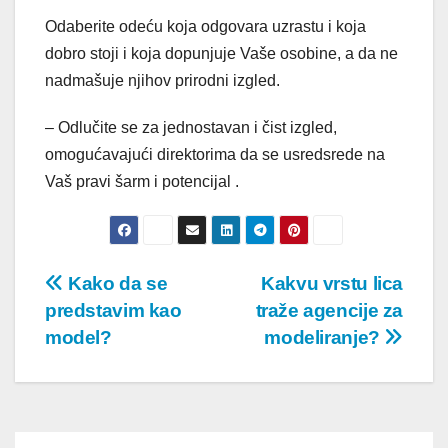
Odaberite odeću koja odgovara uzrastu i koja
dobro stoji i koja dopunjuje Vaše osobine, a da ne
nadmašuje njihov prirodni izgled.
– Odlučite se za jednostavan i čist izgled,
omogućavajući direktorima da se usredsrede na
Vaš pravi šarm i potencijal .
Post
Kako da se
Kakvu vrstu lica
predstavim kao
traže agencije za
navigation
model?
modeliranje?