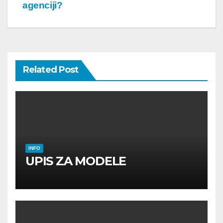
navigation
agenciji?
Related Post
INFO
UPIS ZA MODELE