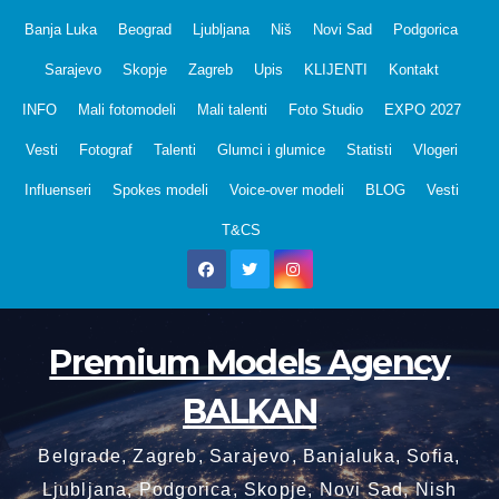
Skip
Banja Luka
Beograd
Ljubljana
Niš
Novi Sad
Podgorica
to
Sarajevo
Skopje
Zagreb
Upis
KLIJENTI
Kontakt
content
INFO
Mali fotomodeli
Mali talenti
Foto Studio
EXPO 2027
Vesti
Fotograf
Talenti
Glumci i glumice
Statisti
Vlogeri
Influenseri
Spokes modeli
Voice-over modeli
BLOG
Vesti
T&CS
Premium Models Agency
BALKAN
Belgrade, Zagreb, Sarajevo, Banjaluka, Sofia,
Ljubljana, Podgorica, Skopje, Novi Sad, Nish