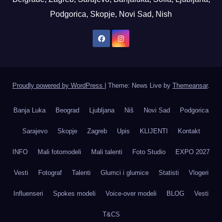
Podgorica, Skopje, Novi Sad, Nish
Proudly powered by WordPress
|
Theme: News Live by
Themeansar
.
Banja Luka
Beograd
Ljubljana
Niš
Novi Sad
Podgorica
Sarajevo
Skopje
Zagreb
Upis
KLIJENTI
Kontakt
INFO
Mali fotomodeli
Mali talenti
Foto Studio
EXPO 2027
Vesti
Fotograf
Talenti
Glumci i glumice
Statisti
Vlogeri
Influenseri
Spokes modeli
Voice-over modeli
BLOG
Vesti
T&CS