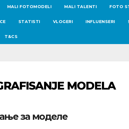
MALI FOTOMODELI
MALI TALENTI
FOTO S
ICE
STATISTI
VLOGERI
INFLUENSERI
T&CS
OGRAFISANJE MODELA
сање за моделе