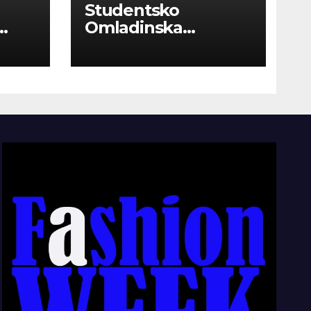
Studentsko
Omladinska
Zadruga “Najbolje
Kompanije“