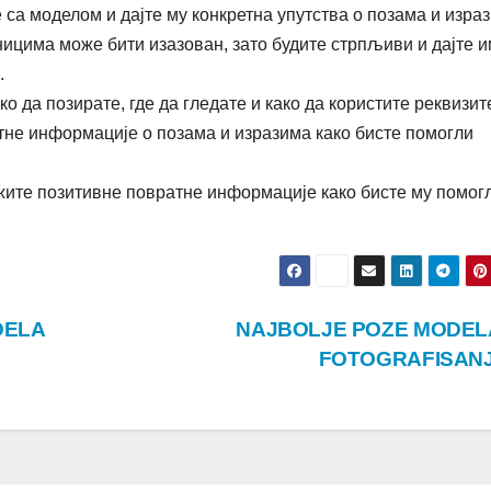
 са моделом и дајте му конкретна упутства о позама и изра
ицима може бити изазован, зато будите стрпљиви и дајте и
.
ко да позирате, где да гледате и како да користите реквизит
тне информације о позама и изразима како бисте помогли
жите позитивне повратне информације како бисте му помог
DELA
NAJBOLJE POZE MODEL
FOTOGRAFISAN