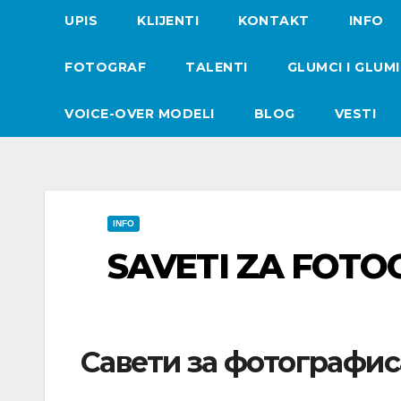
UPIS
KLIJENTI
KONTAKT
INFO
FOTOGRAF
TALENTI
GLUMCI I GLUM
VOICE-OVER MODELI
BLOG
VESTI
INFO
SAVETI ZA FOT
Савети за фотографи