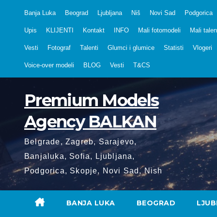
Skip
Banja Luka
Beograd
Ljubljana
Niš
Novi Sad
Podgorica
to
Upis
KLIJENTI
Kontakt
INFO
Mali fotomodeli
Mali talen
content
Vesti
Fotograf
Talenti
Glumci i glumice
Statisti
Vlogeri
Voice-over modeli
BLOG
Vesti
T&CS
Premium Models
Agency BALKAN
Belgrade, Zagreb, Sarajevo,
Banjaluka, Sofia, Ljubljana,
Podgorica, Skopje, Novi Sad, Nish
BANJA LUKA
BEOGRAD
LJUB