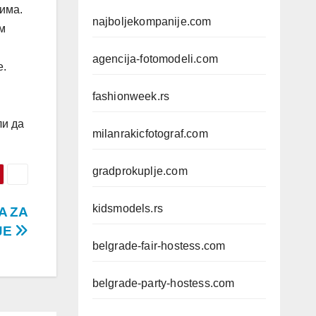
зима.
najboljekompanije.com
м
agencija-fotomodeli.com
е.
fashionweek.rs
ли да
milanrakicfotograf.com
gradprokuplje.com
kidsmodels.rs
A ZA
JE
belgrade-fair-hostess.com
belgrade-party-hostess.com