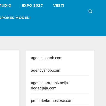
TUDIO
EXPO 2027
VESTI
SPOKES MODELI
agencijasnob.com
agencysnob.com
agencija-organizacija-
dogadjaja.com
promoterke-hostese.com