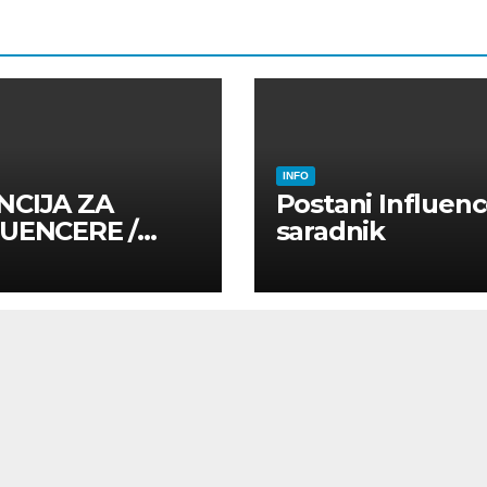
INFO
NCIJA ZA
Postani Influenc
LUENCERE /
saradnik
LUENSERE /
CAJNE OSOBE