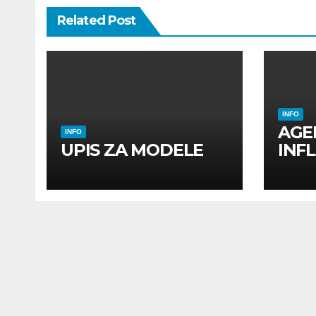
Related Post
INFO
AGE
INFO
UPIS ZA MODELE
INF
INF
UTI