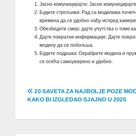
Јасно комуницирајте: Јасно комуницирајте
Будите стрпљиви: Рад са моделима почетн
времена да се удобно нађу испред камере
Обезбедите смер: дајте упутства о томе ка
Дајте повратне информације: Дајте повра
моделу да се побољша.
Будите подршка: Охрабрите модела и пру
се осећа самоуверено и удобно.
Post
20 SAVETA ZA NAJBOLJE POZE MO
KAKO BI IZGLEDAO SJAJNO U 2025
navigation