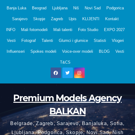
Skip
Banja Luka
Beograd
Ljubljana
Niš
Novi Sad
Podgorica
to
Sarajevo
Skopje
Zagreb
Upis
KLIJENTI
Kontakt
content
INFO
Mali fotomodeli
Mali talenti
Foto Studio
EXPO 2027
Vesti
Fotograf
Talenti
Glumci i glumice
Statisti
Vlogeri
Influenseri
Spokes modeli
Voice-over modeli
BLOG
Vesti
T&CS
Premium Models Agency
BALKAN
Belgrade, Zagreb, Sarajevo, Banjaluka, Sofia,
Ljubljana, Podgorica, Skopje, Novi Sad, Nish