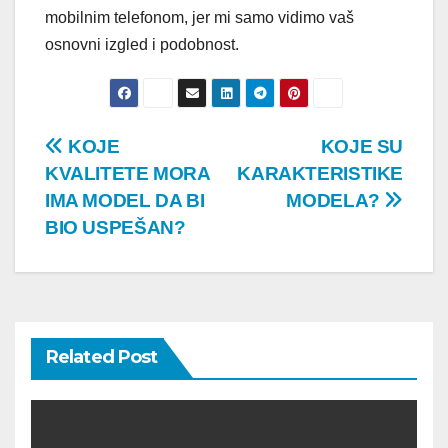
mobilnim telefonom, jer mi samo vidimo vaš
osnovni izgled i podobnost.
Post
KOJE
KOJE SU
KVALITETE MORA
KARAKTERISTIKE
navigation
IMA MODEL DA BI
MODELA?
BIO USPEŠAN?
Related Post