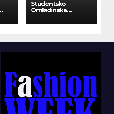
Studentsko
Omladinska
Zadruga “Najbolje
Kompanije“