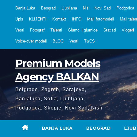
Skip
Banja Luka
Beograd
Ljubljana
Niš
Novi Sad
Podgorica
to
Upis
KLIJENTI
Kontakt
INFO
Mali fotomodeli
Mali talen
content
Vesti
Fotograf
Talenti
Glumci i glumice
Statisti
Vlogeri
Voice-over modeli
BLOG
Vesti
T&CS
Premium Models
Agency BALKAN
Belgrade, Zagreb, Sarajevo,
Banjaluka, Sofia, Ljubljana,
Podgorica, Skopje, Novi Sad, Nish
BANJA LUKA
BEOGRAD
LJUB