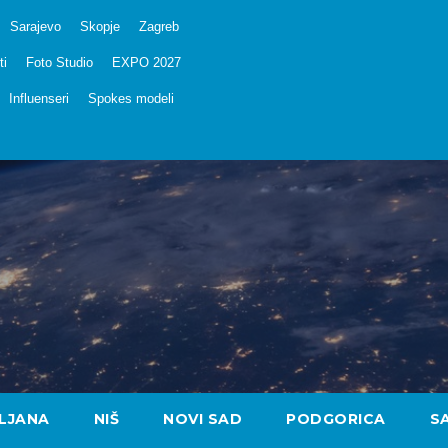
Sarajevo
Skopje
Zagreb
ti
Foto Studio
EXPO 2027
Influenseri
Spokes modeli
LJANA
NIŠ
NOVI SAD
PODGORICA
S