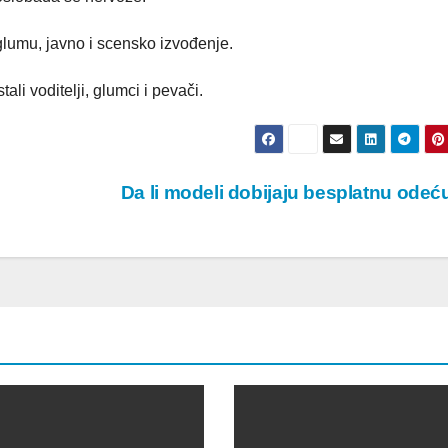
a glumu, javno i scensko izvođenje.
li voditelji, glumci i pevači.
Da li modeli dobijaju besplatnu ode