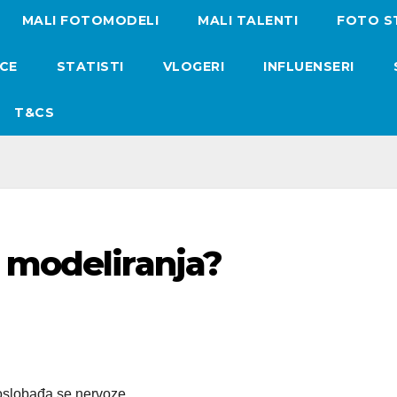
MALI FOTOMODELI
MALI TALENTI
FOTO S
ICE
STATISTI
VLOGERI
INFLUENSERI
T&CS
 modeliranja?
slobađa se nervoze.