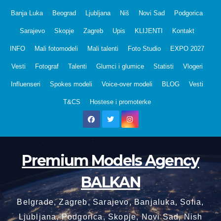
Skip
Banja Luka
Beograd
Ljubljana
Niš
Novi Sad
Podgorica
to
Sarajevo
Skopje
Zagreb
Upis
KLIJENTI
Kontakt
content
INFO
Mali fotomodeli
Mali talenti
Foto Studio
EXPO 2027
Vesti
Fotograf
Talenti
Glumci i glumice
Statisti
Vlogeri
Influenseri
Spokes modeli
Voice-over modeli
BLOG
Vesti
T&CS
Hostese i promoterke
Premium Models Agency
BALKAN
Belgrade, Zagreb, Sarajevo, Banjaluka, Sofia,
Ljubljana, Podgorica, Skopje, Novi Sad, Nish