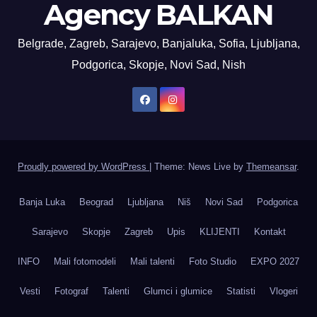
Agency BALKAN
Belgrade, Zagreb, Sarajevo, Banjaluka, Sofia, Ljubljana,
Podgorica, Skopje, Novi Sad, Nish
Proudly powered by WordPress
|
Theme: News Live by
Themeansar
.
Banja Luka
Beograd
Ljubljana
Niš
Novi Sad
Podgorica
Sarajevo
Skopje
Zagreb
Upis
KLIJENTI
Kontakt
INFO
Mali fotomodeli
Mali talenti
Foto Studio
EXPO 2027
Vesti
Fotograf
Talenti
Glumci i glumice
Statisti
Vlogeri