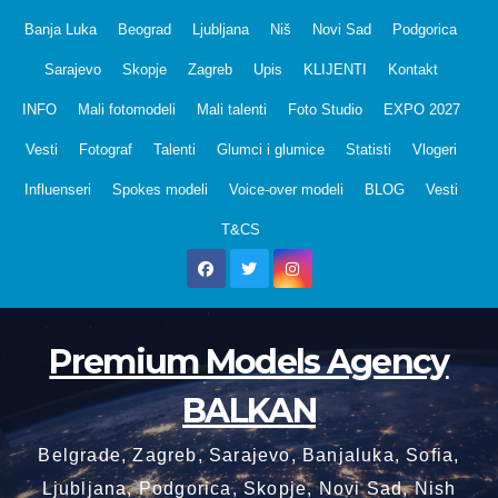
Skip
Banja Luka
Beograd
Ljubljana
Niš
Novi Sad
Podgorica
to
Sarajevo
Skopje
Zagreb
Upis
KLIJENTI
Kontakt
content
INFO
Mali fotomodeli
Mali talenti
Foto Studio
EXPO 2027
Vesti
Fotograf
Talenti
Glumci i glumice
Statisti
Vlogeri
Influenseri
Spokes modeli
Voice-over modeli
BLOG
Vesti
T&CS
Premium Models Agency
BALKAN
Belgrade, Zagreb, Sarajevo, Banjaluka, Sofia,
Ljubljana, Podgorica, Skopje, Novi Sad, Nish