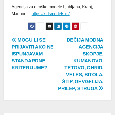
Agencija za otroške modele Ljubljana, Kranj,
Maribor …
https://kidsmodels.rs/
Post
MOGU LI SE
DEČIJA MODNA
PRIJAVITI AKO NE
AGENCIJA
navigation
ISPUNJAVAM
SKOPJE,
STANDARDNE
KUMANOVO,
KRITERIJUME?
TETOVO, OHRID,
VELES, BITOLA,
ŠTIP, GEVGELIJA,
PRILEP, STRUGA