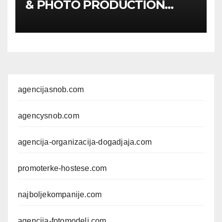
& PHOTO PRODUCTION
GUIDE
Kompletan vodič
kroz foto modele,
komercijalna fotografisanja i
produkciju kampanja
agencijasnob.com
agencysnob.com
agencija-organizacija-dogadjaja.com
promoterke-hostese.com
najboljekompanije.com
agencija-fotomodeli.com