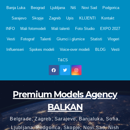
Skip
Banja Luka
Beograd
Ljubljana
Niš
Novi Sad
Podgorica
to
Sarajevo
Skopje
Zagreb
Upis
KLIJENTI
Kontakt
content
INFO
Mali fotomodeli
Mali talenti
Foto Studio
EXPO 2027
Vesti
Fotograf
Talenti
Glumci i glumice
Statisti
Vlogeri
Influenseri
Spokes modeli
Voice-over modeli
BLOG
Vesti
T&CS
Premium Models Agency
BALKAN
Belgrade, Zagreb, Sarajevo, Banjaluka, Sofia,
Ljubljana, Podgorica, Skopje, Novi Sad, Nish