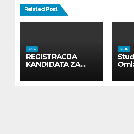
Related Post
BLOG
BLOG
REGISTRACIJA
Stu
KANDIDATA ZA
Oml
ANGAŽMAN NA
Zadr
INOSTRANIM
Kom
PAVILJONIMA