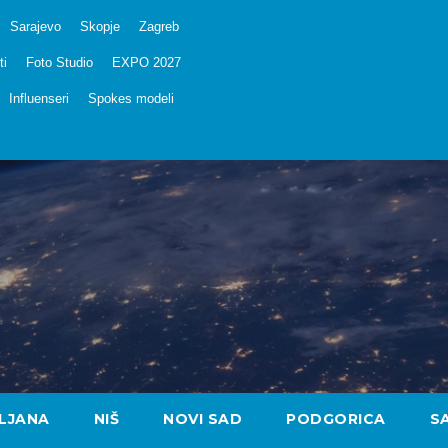
Sarajevo
Skopje
Zagreb
ti
Foto Studio
EXPO 2027
Influenseri
Spokes modeli
LJANA
NIŠ
NOVI SAD
PODGORICA
S