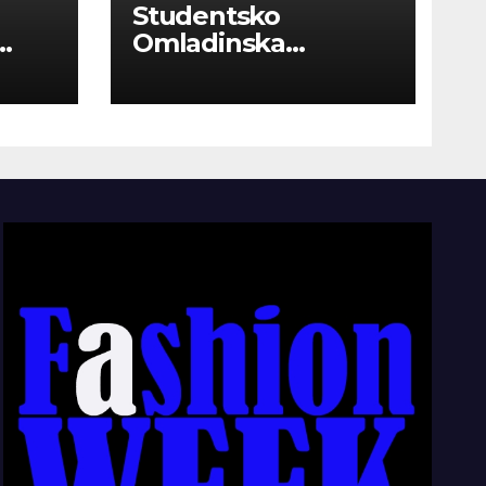
Studentsko
Omladinska
Zadruga “Najbolje
Kompanije“