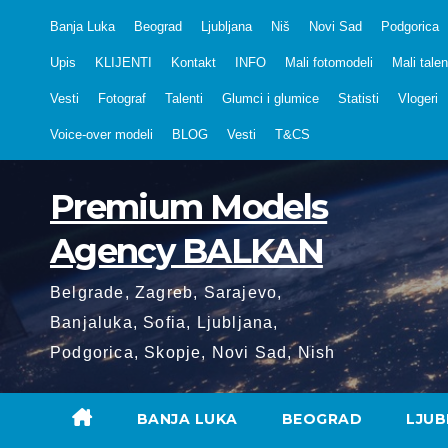
Skip
Banja Luka
Beograd
Ljubljana
Niš
Novi Sad
Podgorica
to
Upis
KLIJENTI
Kontakt
INFO
Mali fotomodeli
Mali talen
content
Vesti
Fotograf
Talenti
Glumci i glumice
Statisti
Vlogeri
Voice-over modeli
BLOG
Vesti
T&CS
Premium Models
Agency BALKAN
Belgrade, Zagreb, Sarajevo,
Banjaluka, Sofia, Ljubljana,
Podgorica, Skopje, Novi Sad, Nish
BANJA LUKA
BEOGRAD
LJUB