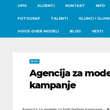
UPIS
KLIJENTI
KONTAKT
INFO
FOTOGRAF
TALENTI
GLUMCI I GLUM
VOICE-OVER MODELI
BLOG
VESTI
BLOG
Agencija za mode
kampanje
Agencija za modele za high fashion kampanje –
A