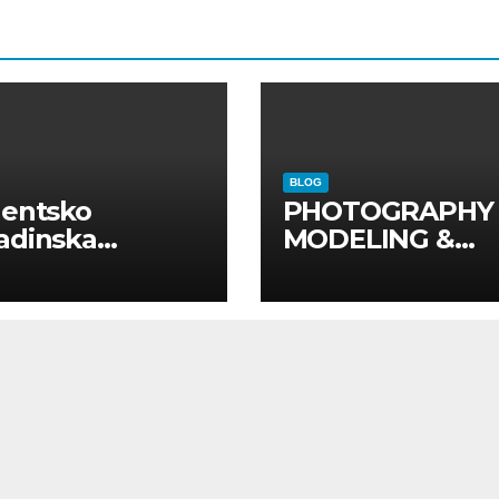
BLOG
dentsko
PHOTOGRAPHY
adinska
MODELING &
uga “Najbolje
PHOTO
panije“
PRODUCTION
GUIDE
Kompletan vodi
kroz foto model
komercijalna
fotografisanja i
produkciju
kampanja