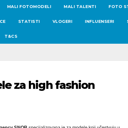
MALI FOTOMODELI
MALI TALENTI
FOTO S
ICE
STATISTI
VLOGERI
INFLUENSERI
T&CS
le za high fashion
gency SNOB
specijalizovana je za modele koji učestvuju u