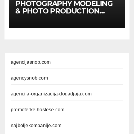
PHOTOGRAPHY MODELING
& PHOTO PRODUCTION
GUIDE
Kompletan vodič
kroz foto modele,
komercijalna fotografisanja i
produkciju kampanja
agencijasnob.com
agencysnob.com
agencija-organizacija-dogadjaja.com
promoterke-hostese.com
najboljekompanije.com