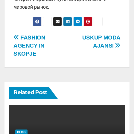
мировой рынок.
Post
FASHION
ÜSKÜP MODA
AGENCY IN
AJANSI
navigation
SKOPJE
Related Post
BLOG