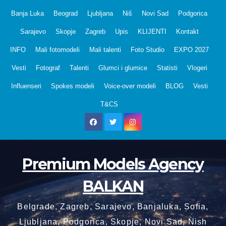
Skip
Banja Luka
Beograd
Ljubljana
Niš
Novi Sad
Podgorica
to
Sarajevo
Skopje
Zagreb
Upis
KLIJENTI
Kontakt
content
INFO
Mali fotomodeli
Mali talenti
Foto Studio
EXPO 2027
Vesti
Fotograf
Talenti
Glumci i glumice
Statisti
Vlogeri
Influenseri
Spokes modeli
Voice-over modeli
BLOG
Vesti
T&CS
Premium Models Agency
BALKAN
Belgrade, Zagreb, Sarajevo, Banjaluka, Sofia,
Ljubljana, Podgorica, Skopje, Novi Sad, Nish