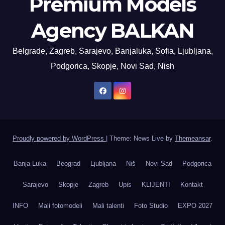
Premium Models
Agency BALKAN
Belgrade, Zagreb, Sarajevo, Banjaluka, Sofia, Ljubljana,
Podgorica, Skopje, Novi Sad, Nish
Proudly powered by WordPress
|
Theme: News Live by
Themeansar
.
Banja Luka
Beograd
Ljubljana
Niš
Novi Sad
Podgorica
Sarajevo
Skopje
Zagreb
Upis
KLIJENTI
Kontakt
INFO
Mali fotomodeli
Mali talenti
Foto Studio
EXPO 2027