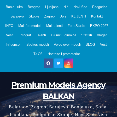
Skip
Banja Luka
Beograd
Ljubljana
Niš
Novi Sad
Podgorica
to
Sarajevo
Skopje
Zagreb
Upis
KLIJENTI
Kontakt
content
INFO
Mali fotomodeli
Mali talenti
Foto Studio
EXPO 2027
Vesti
Fotograf
Talenti
Glumci i glumice
Statisti
Vlogeri
Influenseri
Spokes modeli
Voice-over modeli
BLOG
Vesti
T&CS
Hostese i promoterke
Premium Models Agency
BALKAN
Belgrade, Zagreb, Sarajevo, Banjaluka, Sofia,
Ljubljana, Podgorica, Skopje, Novi Sad, Nish