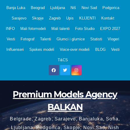
Skip
Banja Luka
Beograd
Ljubljana
Niš
Novi Sad
Podgorica
to
Sarajevo
Skopje
Zagreb
Upis
KLIJENTI
Kontakt
content
INFO
Mali fotomodeli
Mali talenti
Foto Studio
EXPO 2027
Vesti
Fotograf
Talenti
Glumci i glumice
Statisti
Vlogeri
Influenseri
Spokes modeli
Voice-over modeli
BLOG
Vesti
T&CS
Premium Models Agency
BALKAN
Belgrade, Zagreb, Sarajevo, Banjaluka, Sofia,
Ljubljana, Podgorica, Skopje, Novi Sad, Nish