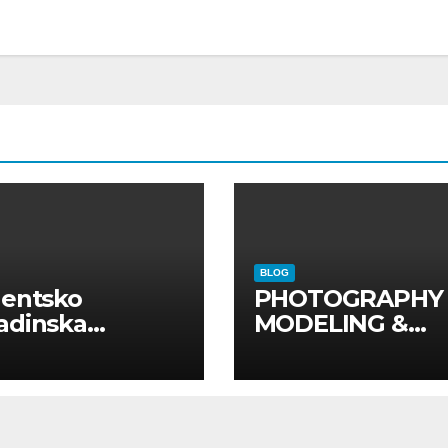
BLOG
dentsko
PHOTOGRAPHY
adinska
MODELING &
uga “Najbolje
PHOTO
panije“
PRODUCTION
GUIDE
Kompletan vodi