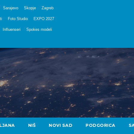
Sarajevo
Skopje
Zagreb
ti
Foto Studio
EXPO 2027
Influenseri
Spokes modeli
LJANA
NIŠ
NOVI SAD
PODGORICA
S