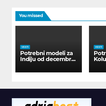
You missed
VESTI
VESTI
Potrebni modeli za
Potr
Indiju od decembra
Kolu
2026
dan