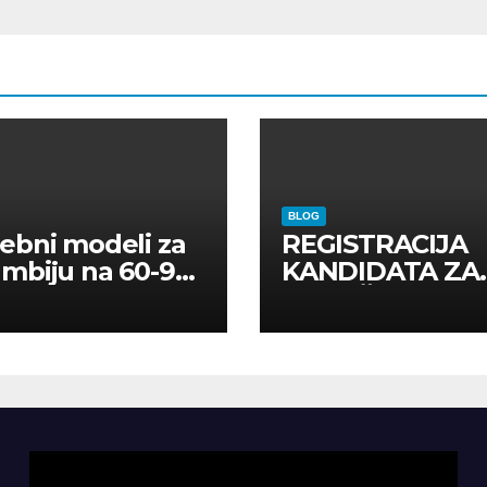
kroz foto model
komercijalna
fotografisanja i
produkciju
kampanja
BLOG
ebni modeli za
REGISTRACIJA
mbiju na 60-90
KANDIDATA ZA
a
ANGAŽMAN NA
INOSTRANIM
PAVILJONIMA