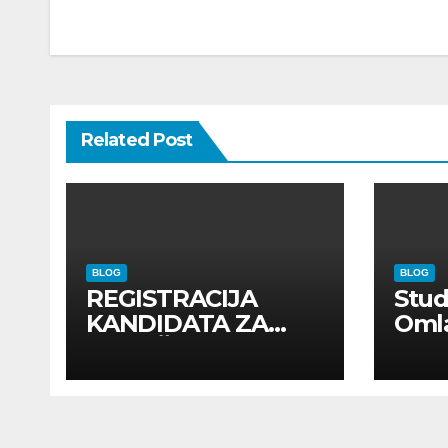
Related Post
BLOG
BLOG
REGISTRACIJA
Stu
KANDIDATA ZA
Oml
ANGAŽMAN NA
Zadr
INOSTRANIM
Kom
PAVILJONIMA