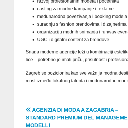
razvoj profesionalnih modela i početnika
casting za modne kampanje i reklame
međunarodna povezivanja i booking modela
suradnju s fashion brendovima i dizajnerima
organizaciju modnih snimanja i runway even
UGC i digitalni content za brendove
Snaga moderne agencije leži u kombinaciji estetike
lice – potrebno je imati priču, prisutnost i profesion
Zagreb se pozicionira kao sve važnija modna destina
most između lokalnog talenta i međunarodne mod
Post
AGENZIA DI MODA A ZAGABRIA –
STANDARD PREMIUM DEL MANAGEME
navigation
MODELLI