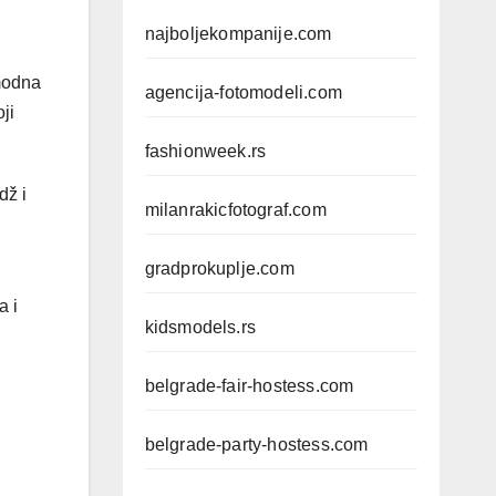
najboljekompanije.com
 modna
agencija-fotomodeli.com
ji
fashionweek.rs
dž i
milanrakicfotograf.com
gradprokuplje.com
a i
kidsmodels.rs
belgrade-fair-hostess.com
belgrade-party-hostess.com