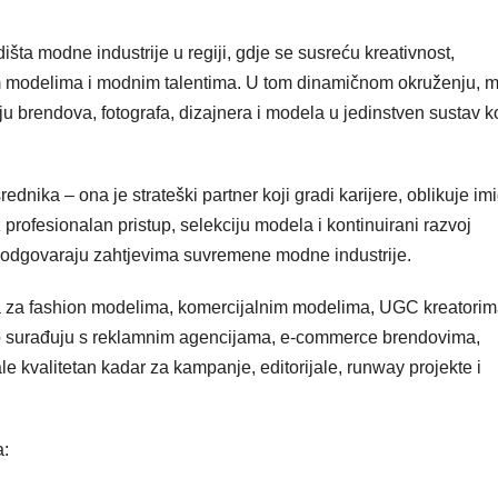
šta modne industrije u regiji, gdje se susreću kreativnost,
nim modelima i modnim talentima. U tom dinamičnom okruženju,
 brendova, fotografa, dizajnera i modela u jedinstven sustav ko
ika – ona je strateški partner koji gradi karijere, oblikuje imi
rofesionalan pristup, selekciju modela i kontinuirani razvoj
i odgovaraju zahtjevima suvremene modne industrije.
za fashion modelima, komercijalnim modelima, UGC kreatorim
no surađuju s reklamnim agencijama, e-commerce brendovima,
e kvalitetan kadar za kampanje, editorijale, runway projekte i
a: