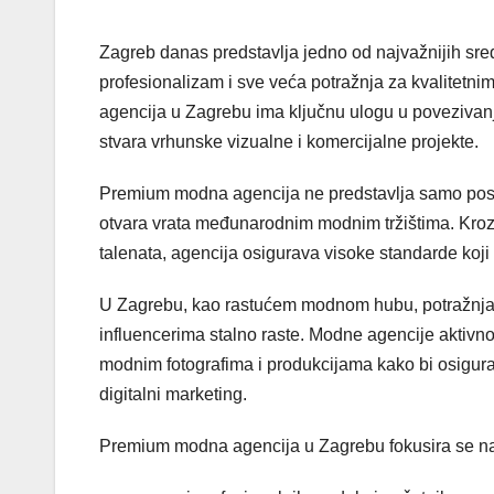
Zagreb danas predstavlja jedno od najvažnijih sredi
profesionalizam i sve veća potražnja za kvalitet
agencija u Zagrebu ima ključnu ulogu u povezivanju
stvara vrhunske vizualne i komercijalne projekte.
Premium modna agencija ne predstavlja samo posredn
otvara vrata međunarodnim modnim tržištima. Kroz p
talenata, agencija osigurava visoke standarde koj
U Zagrebu, kao rastućem modnom hubu, potražnja 
influencerima stalno raste. Modne agencije aktiv
modnim fotografima i produkcijama kako bi osigural
digitalni marketing.
Premium modna agencija u Zagrebu fokusira se n