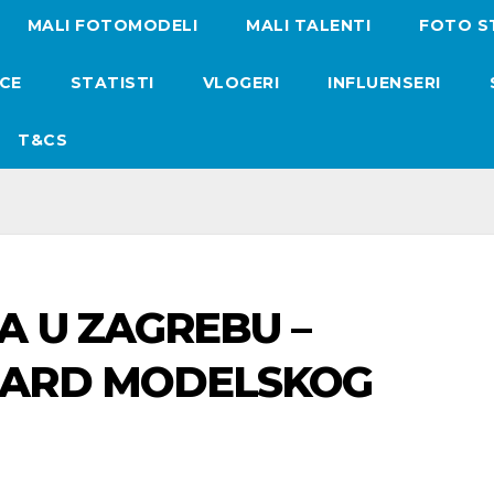
MALI FOTOMODELI
MALI TALENTI
FOTO S
ICE
STATISTI
VLOGERI
INFLUENSERI
T&CS
 U ZAGREBU –
DARD MODELSKOG