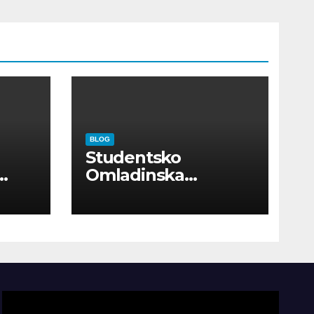
e,
BLOG
Studentsko
Omladinska
Zadruga “Najbolje
Kompanije“