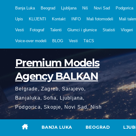
Skip
Banja Luka
Beograd
Ljubljana
Niš
Novi Sad
Podgorica
to
Upis
KLIJENTI
Kontakt
INFO
Mali fotomodeli
Mali talen
content
Vesti
Fotograf
Talenti
Glumci i glumice
Statisti
Vlogeri
Voice-over modeli
BLOG
Vesti
T&CS
Premium Models
Agency BALKAN
Belgrade, Zagreb, Sarajevo,
Banjaluka, Sofia, Ljubljana,
Podgorica, Skopje, Novi Sad, Nish
BANJA LUKA
BEOGRAD
LJUB