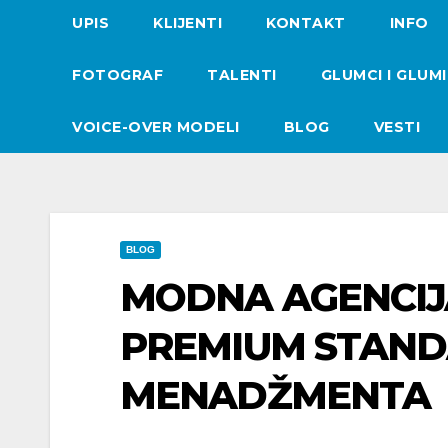
UPIS
KLIJENTI
KONTAKT
INFO
FOTOGRAF
TALENTI
GLUMCI I GLUM
VOICE-OVER MODELI
BLOG
VESTI
BLOG
MODNA AGENCIJA
PREMIUM STAN
MENADŽMENTA