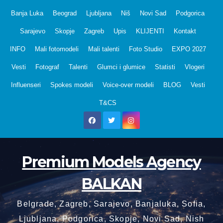
Skip
Banja Luka
Beograd
Ljubljana
Niš
Novi Sad
Podgorica
to
Sarajevo
Skopje
Zagreb
Upis
KLIJENTI
Kontakt
content
INFO
Mali fotomodeli
Mali talenti
Foto Studio
EXPO 2027
Vesti
Fotograf
Talenti
Glumci i glumice
Statisti
Vlogeri
Influenseri
Spokes modeli
Voice-over modeli
BLOG
Vesti
T&CS
Premium Models Agency
BALKAN
Belgrade, Zagreb, Sarajevo, Banjaluka, Sofia,
Ljubljana, Podgorica, Skopje, Novi Sad, Nish