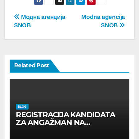
Post
Модна агенција
Modna agencija
SNOB
SNOB
navigation
Related Post
BLOG
REGISTRACIJA KANDIDATA
ZA ANGAŽMAN NA
INOSTRANIM PAVILJONIMA